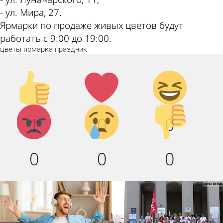
- ул. Мира, 27.
Ярмарки по продаже живых цветов будут
работать с 9:00 до 19:00.
цветы
ярмарка
праздник
Палец
Лайк!
Дикий
вверх!
смех!
Агрессия!
Грусть :
Палец
1
0
0
(
вниз!
0
0
0