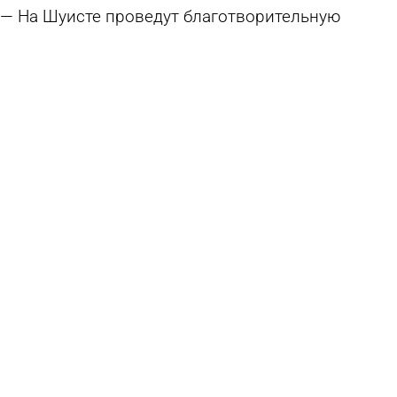
На Шуисте проведут благотворительную
вещевую ярмарку
5 августа 2026 19:01
Общество
Площадку ярмарки выходного дня в Терновке
решили огородить
31 июля 2026 17:45
Общество
Россиянам перечислили небезопасные для
домашних букетов цветы
24 июля 2026 15:51
В стране и мире
Стала известна программа фестиваля
«Абашевские узоры»
19 июля 2026 14:33
Культура