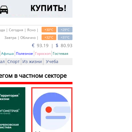
o
o
да | Сегодня | Ясно |
+30
C
+29
C
o
o
Завтра | Облачно |
+32
C
+31
C
€
$
93.19 |
80.93
Афиша
Полезное
Гороскоп
Гостевая
ал
Спорт
Из жизни
Учеба
егом в частном секторе
ать