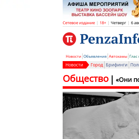
Сетевое издание
|
18+
|
Четверг
|
6 ав
Новости
Объявления
Автохамы
Глас
Новости
Город
Брифинги
Пол
Общество
«Они по