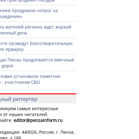
ики придумали «опрос за
раждение»
ста жителей региона ждет жаркий
ренный день
сте проведут благотворительную
ую ярмарку
цах Пензы продолжается ямочный
 дорог
словке установили памятник
 - участникам СВО
ный репортер
ликуем самые интересные
и от наших читателей.
лайте:
editor
@penzainform.ru
едакции: 440026, Россия, г. Пенза,
ова, д.18Б.