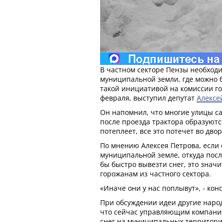
В частном секторе Пензы необход
муниципальной земли, где можно б
такой инициативой на комиссии го
февраля, выступил депутат
Алексе
Он напомнил, что многие улицы са
после проезда трактора образуютс
потеплеет, все это потечет во дво
По мнению Алексея Петрова, если 
муниципальной земле, откуда пос
бы быстро вывезти снег, это знач
горожанам из частного сектора.
«Иначе они у нас поплывут», - кон
При обсуждении идеи другие нар
что сейчас управляющим компани
снег на муниципальных территори