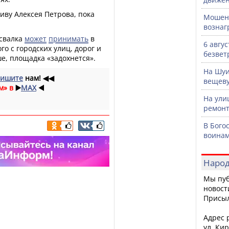
иву Алексея Петрова, пока
Мошенн
вознаг
 свалка
может
принимать
в
6 авгу
ого с городских улиц, дорог и
безвет
ше, площадка «задохнется».
На Шуи
ишите
нам!
◀◀
вещев
м» в
▶️
MAX
◀️
На ули
ремонт
В Бого
воинам
Народ
Мы пуб
новост
Присы
Адрес р
ул. Кир