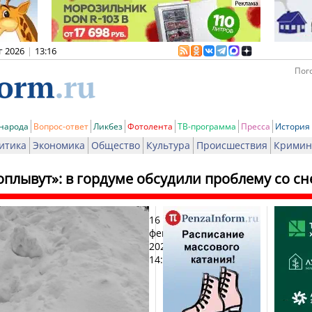
г 2026
|
13:16
Пого
 народа
Вопрос-ответ
Ликбез
Фотолента
ТВ-программа
Пресса
История
итика
Экономика
Общество
Культура
Происшествия
Кримин
плывут»: в гордуме обсудили проблему со сн
16
Печ
февраля
2026,
14:56