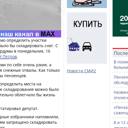
имо определить участки
ыло бы складировать снег. С
рдумы в понедельник, 16
После
й Петров
.
В поли
ми по себе очень узкие, а
больни
я снежные отвалы. Как только
Новости СМИ2
ры пензенцев.
Пензен
обслед
определить места на
ле складирования можно было
Назван
ительно облегчило бы жизнь
отключ
«Пенза
статировал депутат.
саженц
одные избранники напомнили,
ям запрещено складировать
8 и 12
ях.
движен