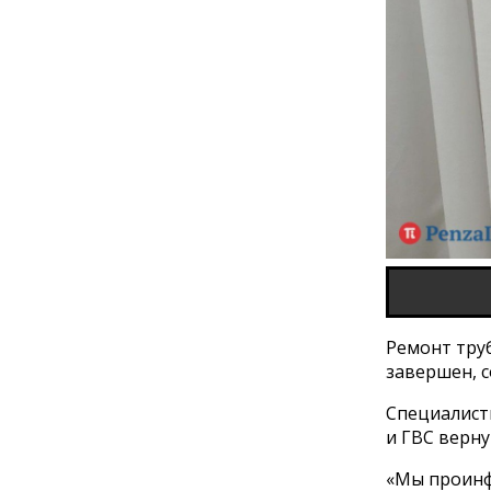
Ремонт тру
завершен, с
Специалист
и ГВС верн
«Мы проинф