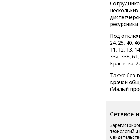
Сотрудника
нескольких 
диспетчерс
ресурсники 
Под отключен
24, 25, 40, 46
11, 12, 13, 1
33а, 33Б, 61,
Краснова. 27
Также без т
врачей обще
(Малый прое
Сетевое 
Зарегистриро
технологий и
Свидетельств