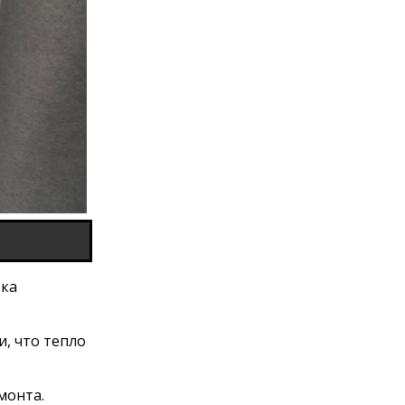
рка
, что тепло
монта.