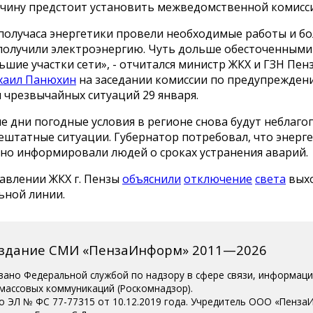
чину предстоит установить межведомственной комисси
 получаса энергетики провели необходимые работы и б
получили электроэнергию. Чуть дольше обесточенными
шие участки сети», - отчитался министр ЖКХ и ГЗН Пен
хаил Панюхин
на заседании комиссии по предупрежден
 чрезвычайных ситуаций 29 января.
е дни погодные условия в регионе снова будут неблаго
ештатные ситуации. Губернатор потребовал, что энерг
но информировали людей о сроках устранения аварий.
равлении ЖКХ г. Пензы
объяснили
отключение
света
вых
ьной линии.
издание СМИ «ПензаИнформ» 2011—2026
вано Федеральной службой по надзору в сфере связи, информац
 массовых коммуникаций (Роскомнадзор).
о ЭЛ № ФС 77-77315 от 10.12.2019 года. Учредитель ООО «Пенза