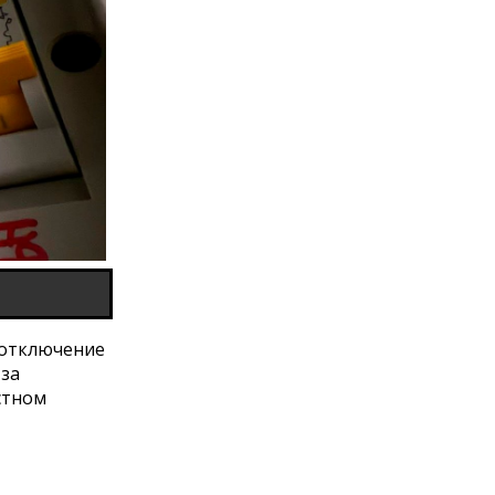
 отключение
-за
стном