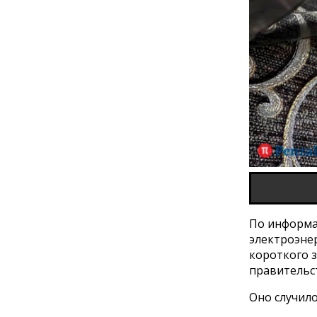
По информа
электроэне
короткого 
правительс
Оно случило