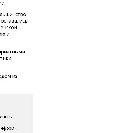
и.
ольшинство
 оставались
зенской
ию и
приятными.
етики
одом из
ионных
Информ».