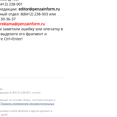
8412) 238-001
 редакции:
editor
@penzainform.ru
ный отдел: 8(8412) 238-003 или
 30-36-37
reklama@penzainform.ru
Ы заметили ошибку или опечатку в
, выделите его фрагмент и
е Ctrl+Enter!
р).
кции 8 (8412) 238-001, e-mail:
ации на основе сбора, систематизации и
.
Правила применения рекомендательных
ванием cookie-файлов и других данных в
 дней.