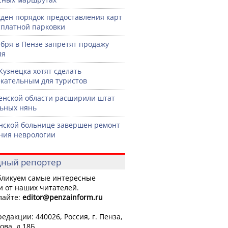
ден порядок предоставления карт
сплатной парковки
ября в Пензе запретят продажу
ля
Кузнецка хотят сделать
кательным для туристов
енской области расширили штат
ьных нянь
нской больнице завершен ремонт
ния неврологии
ный репортер
ликуем самые интересные
и от наших читателей.
лайте:
editor
@penzainform.ru
едакции: 440026, Россия, г. Пенза,
ова, д.18Б.