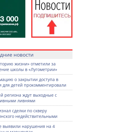
дние новости
торию жизни» отметили за
ение школы в «Лугометрии»
ацию о закрытии доступа в
и для детей прокомментировали
й региона ждут выходные с
сивными ливнями
изнал сделки по скверу
нского недействительными
е выявили нарушения на 4
сных маршрутах