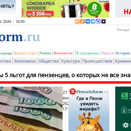
вг 2026
|
16:50
Погода 
 народа
Вопрос-ответ
Ликбез
Фотолента
ТВ-программа
Пресса
История
итика
Экономика
Общество
Культура
Происшествия
Кримин
 5 льгот для пензенцев, о которых не все зн
21
Печа
января
2026,
17:34