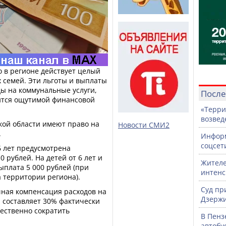
о в регионе действует целый
 семей. Эти льготы и выплаты
ы на коммунальные услуги,
После
вится ощутимой финансовой
«Терри
возвед
кой области имеют право на
Новости СМИ2
.
Информ
соцсет
6 лет предусмотрена
 рублей. На детей от 6 лет и
Жителе
ыплата 5 000 рублей (при
интен
а территории региона).
Суд пр
чная компенсация расходов на
Дзержи
 составляет 30% фактически
ественно сократить
В Пенз
автобу