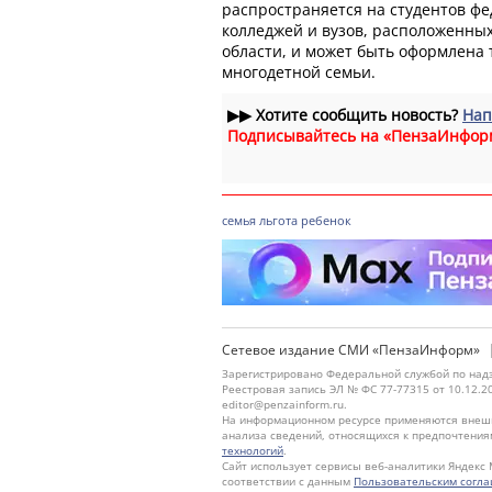
распространяется на студентов ф
колледжей и вузов, расположенны
области, и может быть оформлена 
многодетной семьи.
▶▶
Хотите сообщить новость?
Нап
Подписывайтесь на «ПензаИнфор
семья
льгота
ребенок
Сетевое издание СМИ «ПензаИнформ»
Зарегистрировано Федеральной службой по надз
Реестровая запись ЭЛ № ФС 77-77315 от 10.12.2
editor@penzainform.ru.
На информационном ресурсе применяются внешн
анализа сведений, относящихся к предпочтения
технологий
.
Сайт использует сервисы веб-аналитики Яндекс 
соответствии с данным
Пользовательским согл