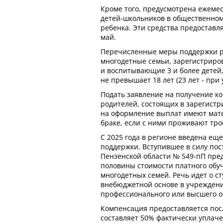
Кроме того, предусмотрена ежеме
детей-школьников в общественном 
ребенка. Эти средства предоставл
май.
Перечисленные меры поддержки р
многодетные семьи, зарегистриро
и воспитывающие 3 и более детей,
не превышает 18 лет (23 лет - при
Подать заявление на получение к
родителей, состоящих в зарегистр
на оформление выплат имеют мате
браке, если с ними проживают трое
С 2025 года в регионе введена ещ
поддержки. Вступившее в силу по
Пензенской области № 549-пП пр
половины стоимости платного обуч
многодетных семей. Речь идет о с
внебюджетной основе в учреждени
профессионального или высшего о
Компенсация предоставляется посл
составляет 50% фактически уплач