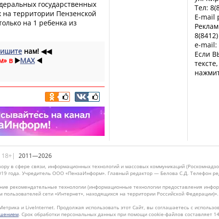
едеральных государственных
Тел: 8(
х на территории Пензенской
E-mail
только на 1 ребенка из
Реклам
8(8412)
e-mail:
ишите
нам!
◀◀
Если В
м» в
▶️
MAX
◀️
тексте
нажмит
|18+|
2011—2026
ору в сфере связи, информационных технологий и массовых коммуникаций (Роскомнадзо
019 года. Учредитель ООО «ПензаИнформ». Главный редактор — Белова С.Д. Телефон реда
ие рекомендательные технологии (информационные технологии предоставления информ
м пользователей сети «Интернет», находящихся на территории Российской Федерации)»
Метрика и LiveInternet. Продолжая использовать этот Сайт, вы соглашаетесь с использо
ашением
. Срок обработки персональных данных при помощи cookie-файлов составляет 14