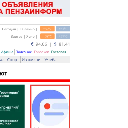
o
o
| Сегодня | Облачно |
+32
C
+31
C
o
o
Завтра | Ясно |
+32
C
+31
C
€
$
94.06 |
81.41
Афиша
Полезное
Гороскоп
Гостевая
ал
Спорт
Из жизни
Учеба
ают
ть