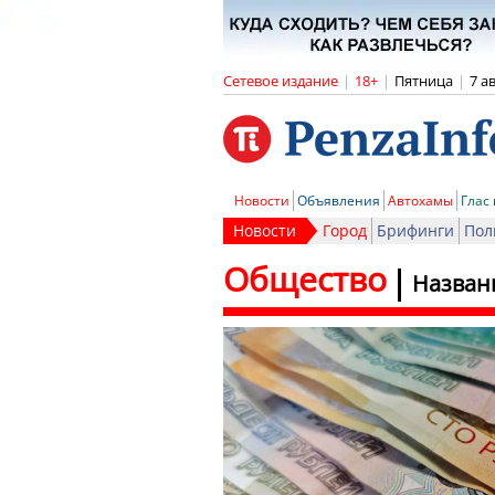
Сетевое издание
|
18+
|
Пятница
|
7 а
Новости
Объявления
Автохамы
Глас
Новости
Город
Брифинги
Пол
Общество
Названы