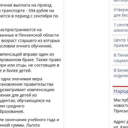
сячная выплата на проезд
Утверж
транспорте - 594 рубля на
для бе
яются в период с сентября по
1 сент
аспространяются на
алкого
ванные в Пензенской области
Центр 
 возраст старшего из которых
привле
 условии очного обучения).
омпенсаций вправе один из
В Пенз
ированном браке. Также право
социал
ри или отцы, не состоящие в
В Бели
 и более детей.
отделе
е одна значимая мера
становление правительства
едусматривает компенсацию
Народ
ения для детей из
Мы пуб
тудентах, обучающихся на
новост
ях среднего
Присы
бразования.
е окончания учебного года и
Адрес р
енной суммы. Льгота
ул. Кир