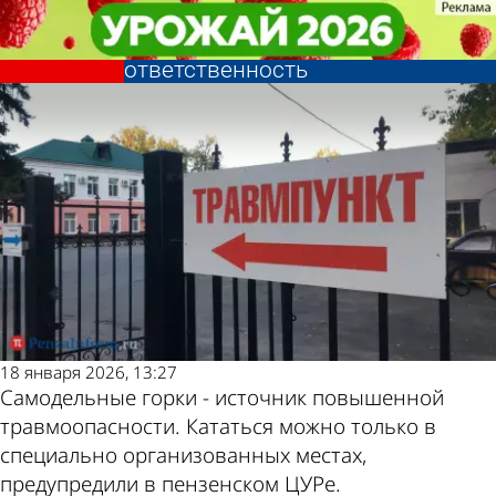
Общество
Общество
Стихийные горки: в чем
Стихийные горки: в чем
опасность и кто понесет
опасность и кто понесет
Другие
Погода и
ответственность
ответственность
новости по
курсы валют
теме
в Пензе
18 января 2026, 13:27
Самодельные горки - источник повышенной
травмоопасности. Кататься можно только в
специально организованных местах,
предупредили в пензенском ЦУРе.