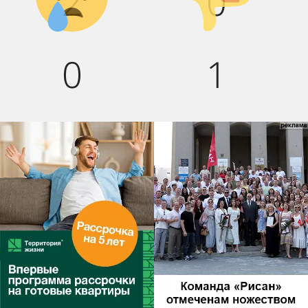
2
0
0
1