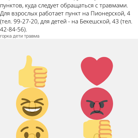
пунктов, куда следует обращаться с травмами.
Для взрослых работает пункт на Пионерской, 4
(тел. 99-27-20, для детей - на Бекешской, 43 (тел.
42-84-56).
горка
дети
травма
Палец
Лайк!
вверх!
Дикий
Агрессия!
смех!
0
0
Грусть :(
Палец
вниз!