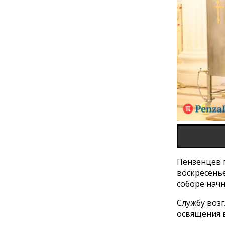
Пензенцев п
воскресенье
соборе начне
Службу воз
освящения 