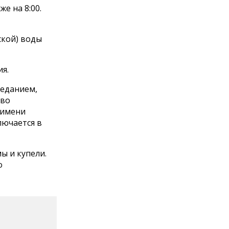
е на 8:00.
ской) воды
ия.
реданием,
тво
 имени
лючается в
ы и купели.
о