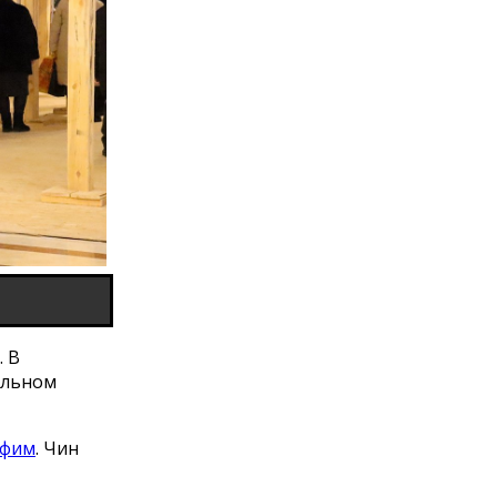
. В
альном
афим
. Чин