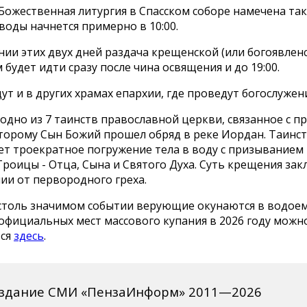
 Божественная литургия в Спасском соборе намечена такж
оды начнется примерно в 10:00.
ии этих двух дней раздача крещенской (или богоявлен
будет идти сразу после чина освящения и до 19:00.
ут и в других храмах епархии, где проведут богослужен
одно из 7 таинств православной церкви, связанное с п
оторому Сын Божий прошел обряд в реке Иордан. Таинс
ет троекратное погружение тела в воду с призыванием
роицы - Отца, Сына и Святого Духа. Суть крещения зак
ии от первородного греха.
 столь значимом событии верующие окунаются в водоем
официальных мест массового купания в 2026 году можн
ься
здесь
.
издание СМИ «ПензаИнформ» 2011—2026