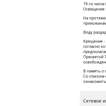
19-го числа
Освящение в
На протяжен
прихожанам 
Воду раздад
Крещение - 
согласно к
предполага
Пресвятой Т
освобожден
В память о
Со списком 
ознакомит
Сетевое 