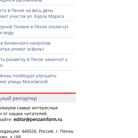
уста в Пензе на весь день
оют участок ул. Карла Маркса
ерной Поляне в Пензе отключат
ю воду
ре Белинского напротив
атра уложат асфальт
ть разметку в Пензе закончат к
рю
Пензы пообещал улучшить
ние улицы Московской
ный репортер
ликуем самые интересные
и от наших читателей.
лайте:
editor
@penzainform.ru
едакции: 440026, Россия, г. Пенза,
ова, д.18Б.