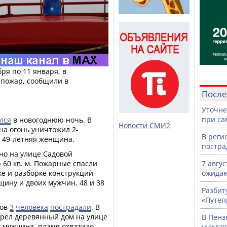
бря по 11 января, в
 пожар, сообщили в
После
Уточне
при са
лся
в новогоднюю ночь. В
Новости СМИ2
на огонь уничтожил 2-
В реги
 49-летняя женщина.
постра
ино на улице Садовой
60 кв. м. Пожарные спасли
7 авгу
ке и разборке конструкций
ожидаю
ну и двоих мужчин, 48 и 38
Разбит
«Путеп
ров
3
человека
пострадали
. В
орел деревянный дом на улице
В Пенз
й мужчина, пламя охватило
нужда