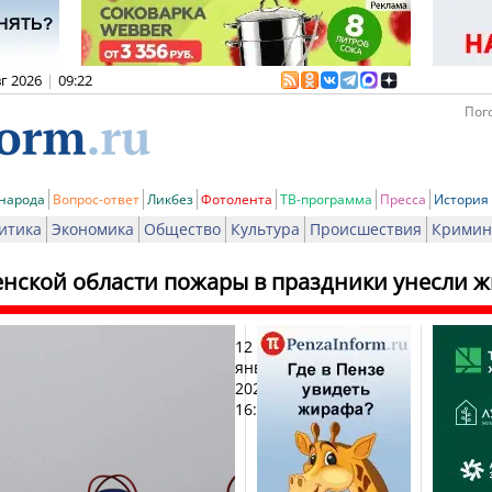
вг 2026
|
09:22
Пого
 народа
Вопрос-ответ
Ликбез
Фотолента
ТВ-программа
Пресса
История
итика
Экономика
Общество
Культура
Происшествия
Кримин
енской области пожары в праздники унесли ж
12
Печа
января
2026,
16:31