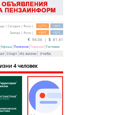
o
o
да | Сегодня | Ясно |
+27
C
+26
C
o
o
Завтра | Ясно |
+33
C
+32
C
€
$
94.06 |
81.41
Афиша
Полезное
Гороскоп
Гостевая
ал
Спорт
Из жизни
Учеба
изни 4 человек
ть