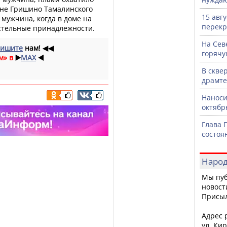
вне Гришино Тамалинского
15 авг
мужчина, когда в доме на
перекр
стельные принадлежности.
На Сев
ишите
нам!
◀◀
горячу
м» в
▶️
MAX
◀️
В скве
драмте
Наноси
октяб
Глава 
состоя
Народ
Мы пуб
новост
Присы
Адрес р
ул. Кир