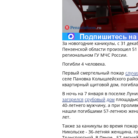
За новогодние каникулы, с 31 дека
Пензенской области произошел 51
региональном ГУ МЧС России.
Погибли 4 человека.
Первый смертельный пожар
случи
селе Пановка Колышлейского райо
квартирный щитовой дом, погибла
В ночь на 7 января в поселке Лун
загорелся
срубовый
дом
площадью 
40-летнего мужчину, а при пролив
нашли погибшими 57-летнюю женщи
лет.
Также за каникулы во время пожа
Никольске - 36-летняя женщина, г
Транспортной. В Пензе - 57-летни