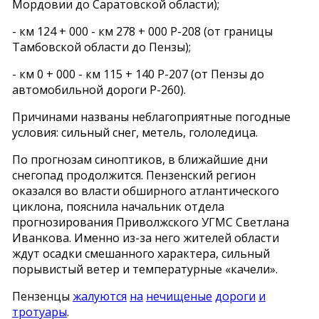
Мордовии до Саратовской области);
- км 124 + 000 - км 278 + 000 Р-208 (от границы
Тамбовской области до Пензы);
- км 0 + 000 - км 115 + 140 Р-207 (от Пензы до
автомобильной дороги Р-260).
Причинами названы неблагоприятные погодные
условия: сильный снег, метель, гололедица.
По прогнозам синоптиков, в ближайшие дни
снегопад продолжится. Пензенский регион
оказался во власти обширного атлантического
циклона, пояснила начальник отдела
прогнозирования Приволжского УГМС Светлана
Иванкова. Именно из-за него жителей области
ждут осадки смешанного характера, сильный
порывистый ветер и температурные «качели».
Пензенцы
жалуются
на
нечищеные
дороги
и
тротуары
.