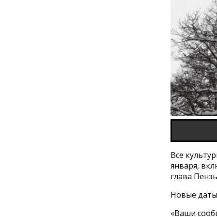
Все культур
января, вк
глава Пенз
Новые даты
«Ваши сообщ