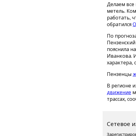
Делаем все
метель. Ко
работать, 
обратился
О
По прогноз
Пензенский 
пояснила н
Иванкова. 
характера,
Пензенцы
ж
В регионе из
движение
м
трассах, с
Сетевое 
Зарегистриро