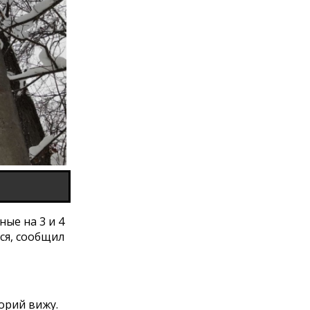
ые на 3 и 4
ся, сообщил
орий вижу.