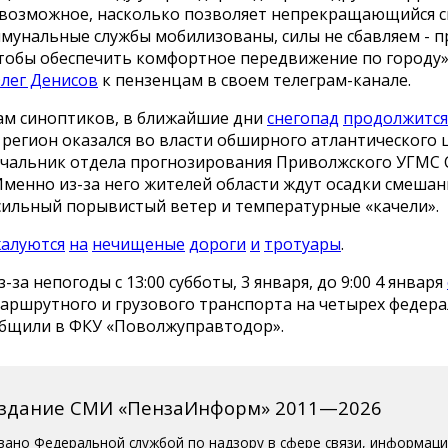
 возможное, насколько позволяет непрекращающийся с
ммунальные службы мобилизованы, силы не сбавляем - 
чтобы обеспечить комфортное передвижение по городу»,
лег Денисов
к пензенцам в своем телеграм-канале.
ам синоптиков, в ближайшие дни
снегопад
продолжится
регион оказался во власти обширного атлантического 
ачальник отдела прогнозирования Приволжского УГМС 
Именно из-за него жителей области ждут осадки смешан
 сильный порывистый ветер и температурные «качели».
алуются
на
нечищеные
дороги
и
тротуары
.
-за непогоды с 13:00 субботы, 3 января, до 9:00 4 января
аршрутного и грузового транспорта на четырех федер
ообщили в ФКУ «Поволжуправтодор».
издание СМИ «ПензаИнформ» 2011—2026
вано Федеральной службой по надзору в сфере связи, информац