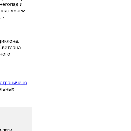
негопад и
продолжаем
 -
.
циклона,
Светлана
ного
ограничено
альных
ионных