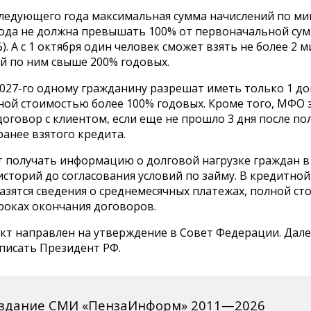
 следующего года максимальная сумма начислений по м
года не должна превышать 100% от первоначальной су
%). А с 1 октября один человек сможет взять не более 2
й по ним свыше 200% годовых.
2027-го одному гражданину разрешат иметь только 1 д
лной стоимостью более 100% годовых. Кроме того, МФО 
оговор с клиентом, если еще не прошло 3 дня после по
анее взятого кредита.
 получать информацию о долговой нагрузке граждан в
сторий до согласования условий по займу. В кредитной
азятся сведения о среднемесячных платежах, полной ст
роках окончания договоров.
кт направлен на утверждение в Совет Федерации. Дале
писать Президент РФ.
издание СМИ «ПензаИнформ» 2011—2026