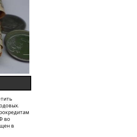
етить
одовых.
крокредитам
Ф во
ещен в