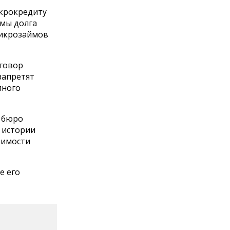
икрокредиту
ммы долга
 микрозаймов
оговор
запретят
лного
 бюро
 истории
оимости
е его