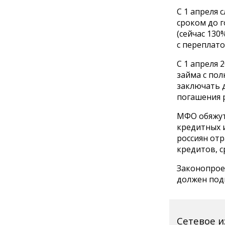
С 1 апреля
сроком до 
(сейчас 130
с переплато
С 1 апреля 
займа с по
заключать д
погашения р
МФО обяжут
кредитных и
россиян отр
кредитов, с
Законопрое
должен под
Сетевое 