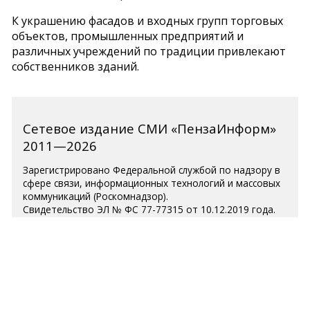
К украшению фасадов и входных групп торговых
объектов, промышленных предприятий и
различных учреждений по традиции привлекают
собственников зданий.
Сетевое издание СМИ «ПензаИнформ»
2011—2026
Зарегистрировано Федеральной службой по надзору в
сфере связи, информационных технологий и массовых
коммуникаций (Роскомнадзор).
Свидетельство ЭЛ № ФС 77-77315 от 10.12.2019 года.
Учредитель ООО «ПензаИнформ». Главный редактор —
Белова С.Д.
Телефон редакции 8 (8412) 238-001, e-mail:
editor@penzainform.ru
Для читателей старше 18 лет.
Полная версия
|
Пользовательское соглашение