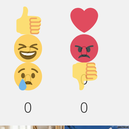
Палец
Лайк!
вверх!
Дикий
Агрессия!
2
0
смех!
Грусть :(
Палец
0
0
вниз!
0
0