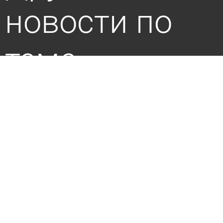
новости по
теме
Врач оценила вероятность появления
смертельно опасного вируса из США в России
3 августа 2026 16:24
В стране и мире
Заболевшая кишечной инфекцией российская
школьница вышла из больницы с ВИЧ и
гепатитом С