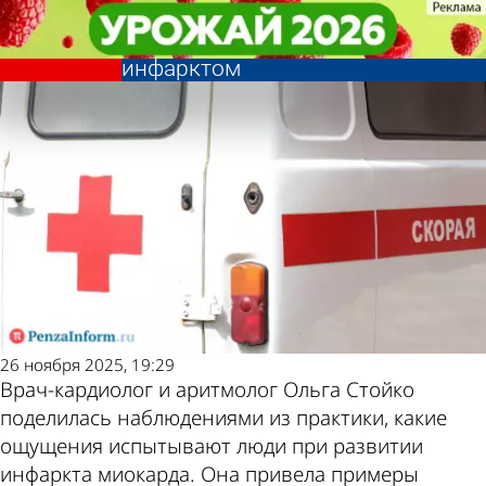
Общество
Общество
Кардиолог: Через несколько дней
Кардиолог: Через несколько дней
после этого симптома увозят с
после этого симптома увозят с
Другие
Погода и
инфарктом
инфарктом
новости по
курсы валют
теме
в Пензе
26 ноября 2025, 19:29
Врач-кардиолог и аритмолог Ольга Стойко
поделилась наблюдениями из практики, какие
ощущения испытывают люди при развитии
инфаркта миокарда. Она привела примеры