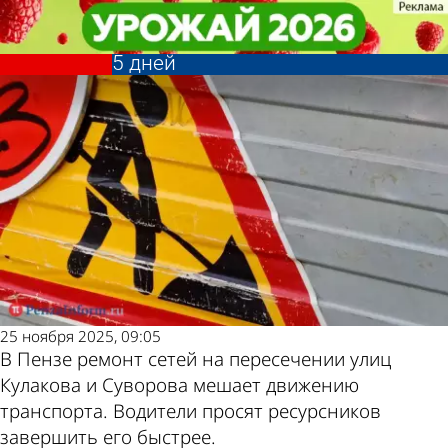
Общество
Общество
Ремонт сетей на дороге на ул.
Ремонт сетей на дороге на ул.
Другие новости по
Погода и курсы
Кулакова обещали завершить за
Кулакова обещали завершить за
5 дней
5 дней
теме
валют в Пензе
25 ноября 2025, 09:05
В Пензе ремонт сетей на пересечении улиц
Кулакова и Суворова мешает движению
транспорта. Водители просят ресурсников
завершить его быстрее.