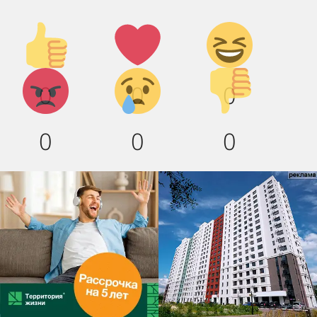
Палец
Лайк!
Дикий
вверх!
смех!
Агрессия!
Грусть
Палец
0
0
0
:(
вниз!
0
0
0