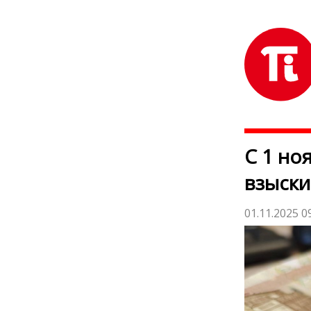
С 1 но
взыски
01.11.2025 0