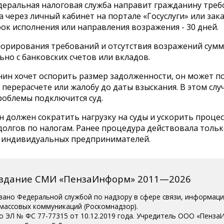
деральная налоговая служба направит гражданину треб
а через личный кабинет на портале «Госуслуги» или за
ок исполнения или направления возражения - 30 дней.
гнорирования требований и отсутствия возражений сумм
но с банковских счетов или вкладов.
янин хочет оспорить размер задолженности, он может п
 перерасчете или жалобу до даты взыскания. В этом слу
облемы подключится суд.
 должен сократить нагрузку на суды и ускорить процес
олгов по налогам. Ранее процедура действовала тольк
 индивидуальных предпринимателей.
издание СМИ «ПензаИнформ» 2011—2026
вано Федеральной службой по надзору в сфере связи, информац
 массовых коммуникаций (Роскомнадзор).
о ЭЛ № ФС 77-77315 от 10.12.2019 года. Учредитель ООО «Пенза