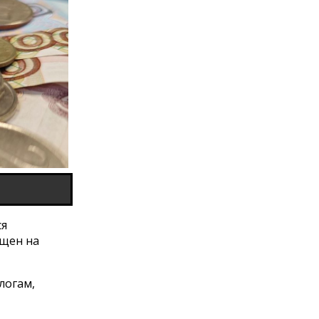
ся
ещен на
логам,