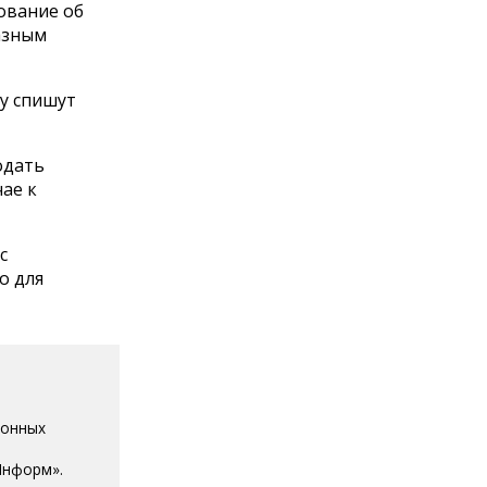
ование об
казным
у спишут
одать
чае к
с
о для
ионных
Информ».