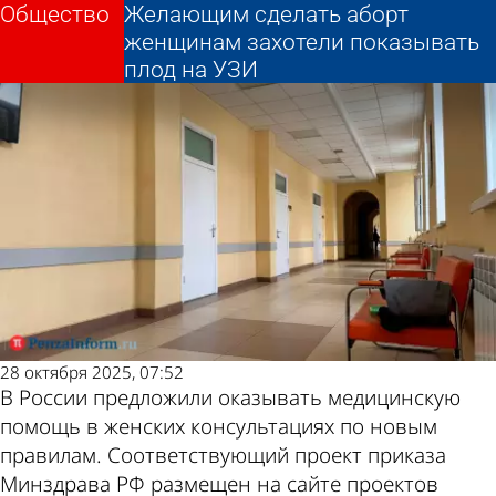
Общество
Общество
Желающим сделать аборт
Желающим сделать аборт
Другие новости по
Погода и курсы
женщинам захотели показывать
женщинам захотели показывать
плод на УЗИ
плод на УЗИ
теме
валют в Пензе
28 октября 2025, 07:52
В России предложили оказывать медицинскую
помощь в женских консультациях по новым
правилам. Соответствующий проект приказа
Минздрава РФ размещен на сайте проектов