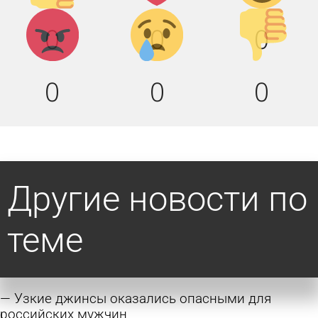
Агрессия!
Грусть :(
Палец
0
0
0
вниз!
0
0
0
Другие новости по
теме
Узкие джинсы оказались опасными для
российских мужчин