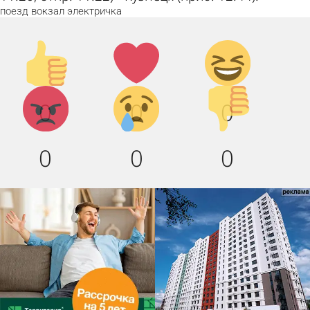
поезд
вокзал
электричка
Палец
Лайк!
Дикий
вверх!
смех!
Агрессия!
Грусть
Палец
0
0
0
:(
вниз!
0
0
0