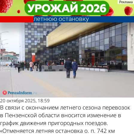
Общество
Общество
Пригородным поездам между
Пригородным поездам между
Другие новости по
Погода и курсы
Пензой и Кузнецком отменят
Пензой и Кузнецком отменят
летнюю остановку
летнюю остановку
теме
валют в Пензе
20 октября 2025, 18:59
В связи с окончанием летнего сезона перевозок
в Пензенской области вносится изменение в
график движения пригородных поездов.
«Отменяется летняя остановка о. п. 742 км