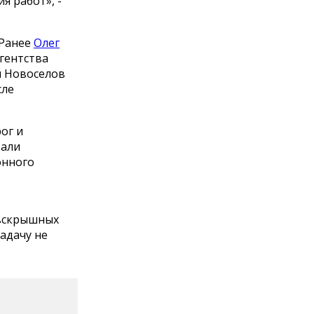
я работ», -
 Ранее
Олег
гентства
ы Новоселов
сле
ог и
тали
онного
 вскрышных
адачу не