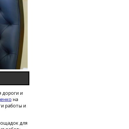
 дороги и
ченко
на
ти работы и
лощадок для