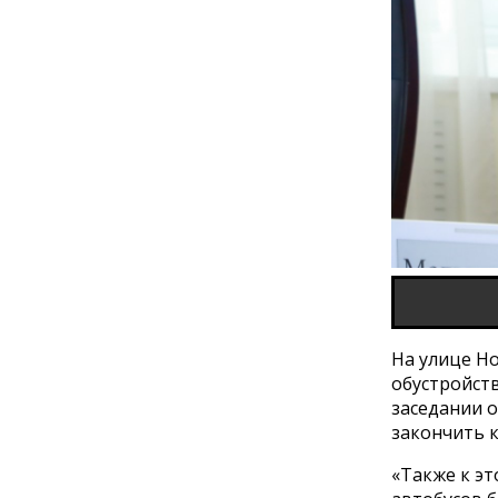
На улице Н
обустройст
заседании 
закончить к
«Также к э