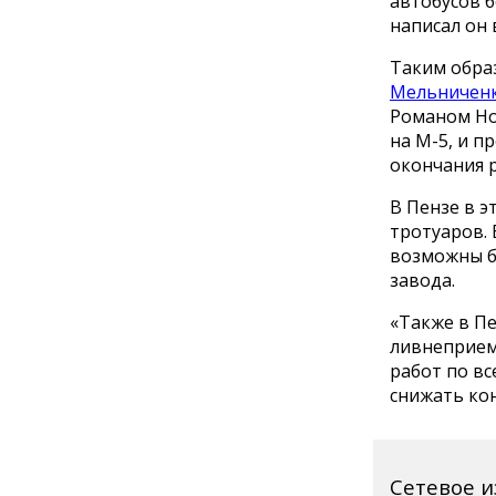
автобусов б
написал он 
Таким обра
Мельничен
Романом Но
на М-5, и п
окончания р
В Пензе в э
тротуаров. 
возможны б
завода.
«Также в Пе
ливнеприем
работ по вс
снижать кон
Сетевое 