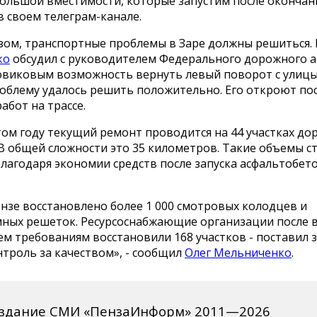
ольшой вместимости, которые запустим после окончани
в своем телеграм-канале.
зом, транспортные проблемы в Заре должны решиться.
ко
обсудил с руководителем Федерального дорожного а
виковым возможность вернуть левый поворот с улиц
роблему удалось решить положительно. Его откроют по
абот на трассе.
том году текущий ремонт проводится на 44 участках дор
В общей сложности это 35 километров. Такие объемы с
лагодаря экономии средств после запуска асфальтобет
нзе восстановлено более 1 000 смотровых колодцев и
ных решеток. Ресурсоснабжающие организации после
ем требованиям восстановили 168 участков - поставил з
троль за качеством», - сообщил
Олег Мельниченко
.
издание СМИ «ПензаИнформ» 2011—2026