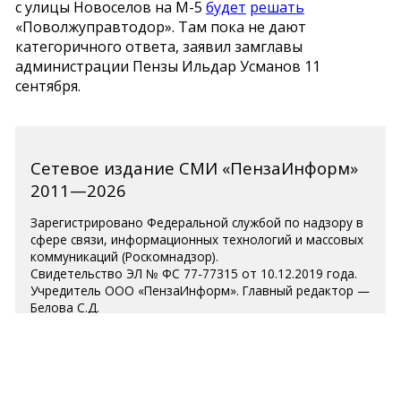
с улицы Новоселов на М-5
будет
решать
«Поволжуправтодор». Там пока не дают
категоричного ответа, заявил замглавы
администрации Пензы Ильдар Усманов 11
сентября.
Сетевое издание СМИ «ПензаИнформ»
2011—2026
Зарегистрировано Федеральной службой по надзору в
сфере связи, информационных технологий и массовых
коммуникаций (Роскомнадзор).
Свидетельство ЭЛ № ФС 77-77315 от 10.12.2019 года.
Учредитель ООО «ПензаИнформ». Главный редактор —
Белова С.Д.
Телефон редакции 8 (8412) 238-001, e-mail:
editor@penzainform.ru
Для читателей старше 18 лет.
Полная версия
|
Пользовательское