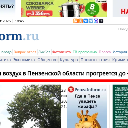
вг 2026
|
18:45
Погод
 народа
Вопрос-ответ
Ликбез
Фотолента
ТВ-программа
Пресса
История
итика
Экономика
Общество
Культура
Происшествия
Кримин
 воздух в Пензенской области прогреется до 
28
Печат
июля
2025,
21:00