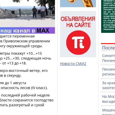
идается переменная
и в Приволжском управлении
ингу окружающей среды.
После
етры покажут +10...+15
Синопт
до +25...+30, следующая ночь
Пензен
от +13 до +18.
Новости СМИ2
Пензен
веро-восточный ветер, его
регион
в в секунду.
ля до 1 августа
За кра
пасность лесов (IV класс).
захоте
а последней рабочей неделе
На Мос
бласти сохранится господство
высади
упать разогретый и сухой
Мошенн
помощ