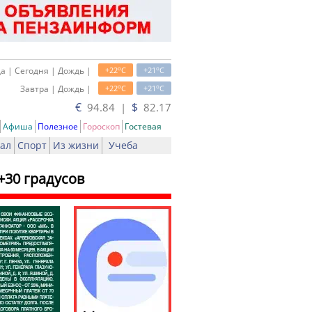
o
o
а | Сегодня | Дождь |
+22
C
+21
C
o
o
Завтра | Дождь |
+22
C
+21
C
€
$
94.84 |
82.17
Афиша
Полезное
Гороскоп
Гостевая
ал
Спорт
Из жизни
Учеба
+30 градусов
ь