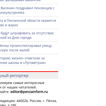
 Васянин поздравил пензенцев с
изкультурника
ста в Пензенской области окажется
во и жарко
 будут штрафовать за отсутствие
ний ко Дню города
Пензы проинспектировал улицу
скую после жалоб
торию жизни» отметили за
ение школы в «Лугометрии»
ный репортер
ликуем самые интересные
и от наших читателей.
лайте:
editor
@penzainform.ru
едакции: 440026, Россия, г. Пенза,
ова, д.18Б.