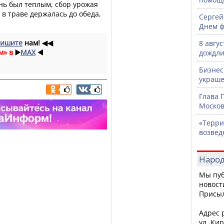
ень был теплым, сбор урожая
 в траве держалась до обеда,
Сергей
Днем ф
ишите
нам!
◀◀
8 авгу
м» в
▶️
MAX
◀️
дождли
Бизнес
украше
Глава 
Москов
«Терри
возвед
Народ
Мы пуб
новост
Присы
Адрес р
ул. Кир