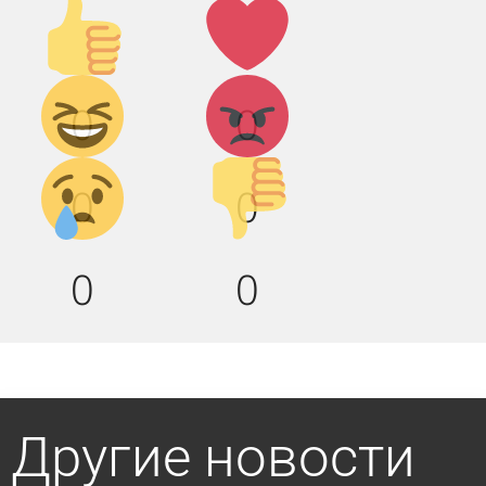
Палец
Лайк!
вверх!
Дикий
Агрессия!
0
0
смех!
Грусть :(
Палец
0
0
вниз!
0
0