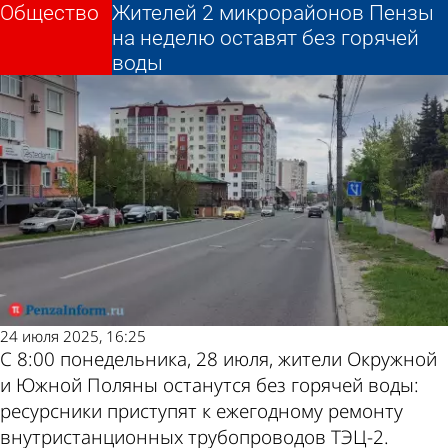
Общество
Общество
Жителей 2 микрорайонов Пензы
Жителей 2 микрорайонов Пензы
Другие новости
Погода и курсы
на неделю оставят без горячей
на неделю оставят без горячей
воды
воды
по теме
валют в Пензе
24 июля 2025, 16:25
С 8:00 понедельника, 28 июля, жители Окружной
и Южной Поляны останутся без горячей воды:
ресурсники приступят к ежегодному ремонту
внутристанционных трубопроводов ТЭЦ-2.