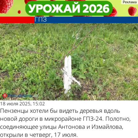
Общество
Общество
В Пензе рассказали, высадят ли
В Пензе рассказали, высадят ли
Другие новости по
Погода и курсы
деревья вдоль новой дороги на
деревья вдоль новой дороги на
ГПЗ
ГПЗ
теме
валют в Пензе
18 июля 2025, 15:02
Пензенцы хотели бы видеть деревья вдоль
новой дороги в микрорайоне ГПЗ-24. Полотно,
соединяющее улицы Антонова и Измайлова,
открыли в четверг, 17 июля.