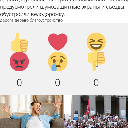
предусмотрели шумозащитные экраны и съезды,
обустроили велодорожку.
дорога
дерево
благоустройство
Палец
Лайк!
Дикий
вверх!
смех!
Агрессия!
Грусть
Палец
0
0
0
:(
вниз!
0
0
0