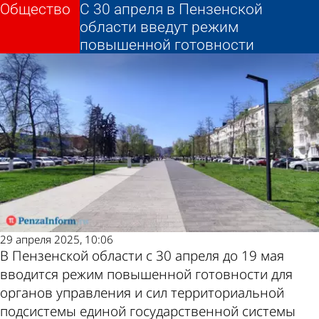
Общество
Общество
С 30 апреля в Пензенской
С 30 апреля в Пензенской
Другие новости по
Погода и курсы
области введут режим
области введут режим
повышенной готовности
повышенной готовности
теме
валют в Пензе
29 апреля 2025, 10:06
В Пензенской области с 30 апреля до 19 мая
вводится режим повышенной готовности для
органов управления и сил территориальной
подсистемы единой государственной системы