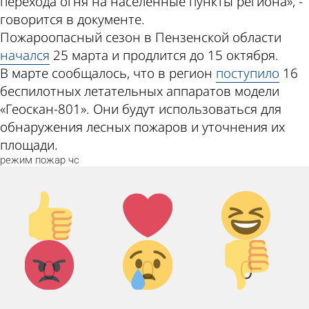
перехода огня на населенные пункты региона», -
говорится в документе.
Пожароопасный сезон в Пензенской области
начался
25 марта и продлится до 15 октября.
В марте сообщалось, что в регион
поступило
16
беспилотных летательных аппаратов модели
«Геоскан-801». Они будут использоваться для
обнаружения лесных пожаров и уточнения их
площади.
режим
пожар
чс
Палец
Лайк!
Дикий
вверх!
смех!
Агрессия!
Грусть :
Палец
0
0
0
(
вниз!