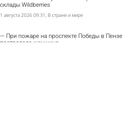
склады Wildberries
1 августа 2026 09:31
В стране и мире
При пожаре на проспекте Победы в Пензе
пострадала женщина
1 августа 2026 08:50
Происшествия
Атака на пензенский склад Wildberries:
открытое горение ликвидировали
31 июля 2026 15:13
Происшествия
В многоэтажке на ул. Ладожской из-за газа
сгорела кухня
31 июля 2026 09:47
Происшествия