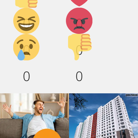
Дикий
Агрессия!
0
0
смех!
Грусть :(
Палец
0
0
вниз!
0
0