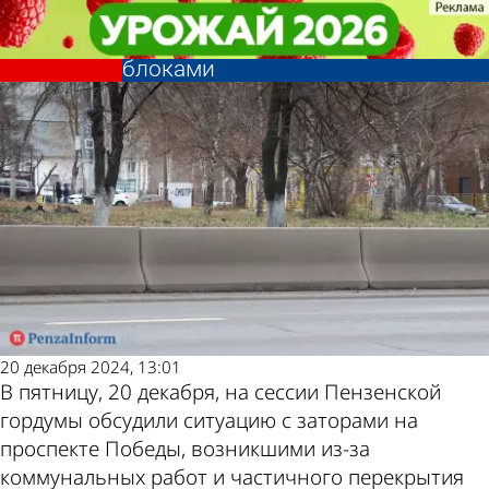
Общество
Общество
Депутат связал заторы на
Депутат связал заторы на
проспекте Победы с бетонными
проспекте Победы с бетонными
Другие новости
Погода и курсы
блоками
блоками
по теме
валют в Пензе
20 декабря 2024, 13:01
В пятницу, 20 декабря, на сессии Пензенской
гордумы обсудили ситуацию с заторами на
проспекте Победы, возникшими из-за
коммунальных работ и частичного перекрытия