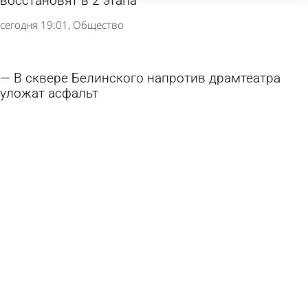
восстановят в 2 этапа
сегодня 19:01
Общество
В сквере Белинского напротив драмтеатра
уложат асфальт
6 августа 2026 16:35
Общество
В Никольске готовятся к открытию
обновленного музея стекла и хрусталя
6 августа 2026 10:52
Культура
На улицах Пензы продолжается ямочный
ремонт дорог
5 августа 2026 18:29
Общество