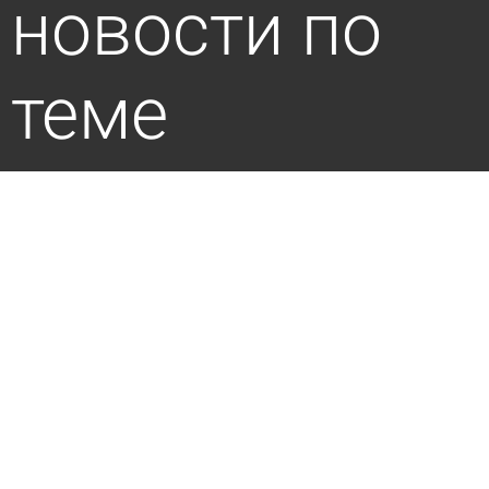
новости по
теме
В Пензе осудили алиментщика, продавшего
матери машину
сегодня 10:40
Криминал
Попавшая в ДТП автолюбительница заплатит
за снесенное ограждение
7 августа 2026 17:58
Из жизни