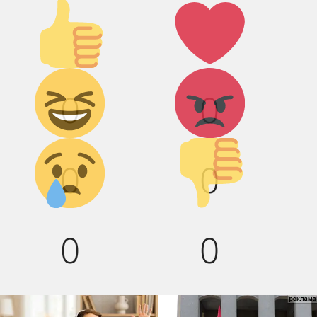
Палец
Лайк!
вверх!
Дикий
Агрессия!
0
0
смех!
Грусть :(
Палец
0
0
вниз!
0
0