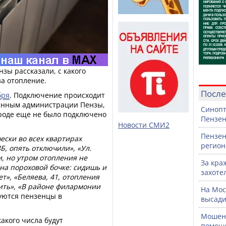
нзы рассказали, с какого
за отопление.
После
бря
. Подключение происходит
 данным администрации Пензы,
Синопт
городе еще не было подключено
Пензен
Новости СМИ2
Пензен
ески во всех квартирах
регион
Б, опять отключили», «Ул.
, но утром отопления не
За кра
 на пороховой бочке: сидишь и
захоте
т», «Беляева, 41, отопления
дить», «В районе филармонии
На Мос
луются пензенцы в
высади
Мошенн
какого числа будут
помощ