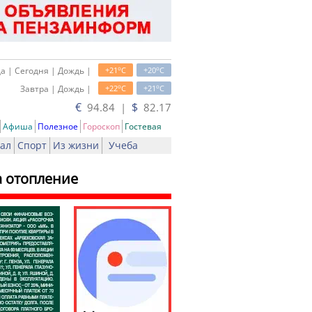
o
o
а | Сегодня | Дождь |
+21
C
+20
C
o
o
Завтра | Дождь |
+22
C
+21
C
€
$
94.84 |
82.17
Афиша
Полезное
Гороскоп
Гостевая
ал
Спорт
Из жизни
Учеба
а отопление
ать