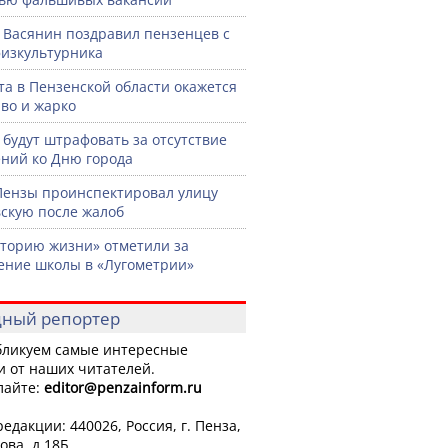
 Васянин поздравил пензенцев с
изкультурника
ста в Пензенской области окажется
во и жарко
 будут штрафовать за отсутствие
ний ко Дню города
Пензы проинспектировал улицу
скую после жалоб
торию жизни» отметили за
ение школы в «Лугометрии»
ный репортер
ликуем самые интересные
и от наших читателей.
лайте:
editor
@penzainform.ru
едакции: 440026, Россия, г. Пенза,
ова, д.18Б.