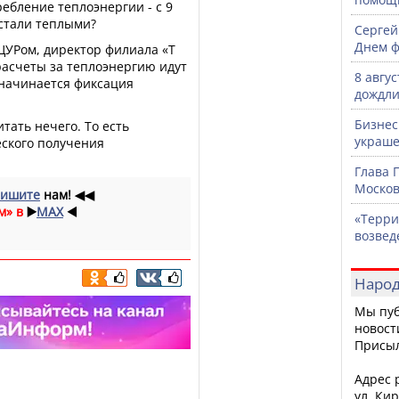
ебление теплоэнергии - с 9
 стали теплыми?
Сергей
Днем ф
ЦУРом, директор филиала «Т
расчеты за теплоэнергию идут
8 авгу
 начинается фиксация
дождли
Бизнес
итать нечего. То есть
украше
еского получения
Глава 
Москов
ишите
нам!
◀◀
м» в
▶️
MAX
◀️
«Терри
возвед
Народ
Мы пуб
новост
Присы
Адрес р
ул. Кир