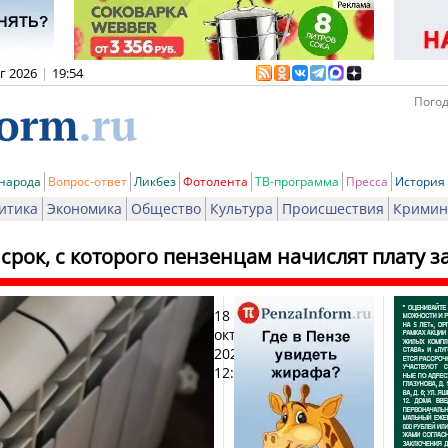
вг 2026
|
19:54
Погод
 народа
Вопрос-ответ
Ликбез
Фотолента
ТВ-программа
Пресса
История
итика
Экономика
Общество
Культура
Происшествия
Кримин
срок, с которого пензенцам начислят плату з
18
Печ
октября
2024,
12:30