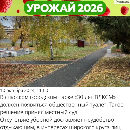
Общество
Общество
В спасском парке по решению
В спасском парке по решению
Другие новости по
Погода и курсы
суда появится туалет
суда появится туалет
теме
валют в Пензе
10 октября 2024, 11:00
В спасском городском парке «30 лет ВЛКСМ»
должен появиться общественный туалет. Такое
решение принял местный суд.
Отсутствие уборной доставляет неудобство
отдыхающим, в интересах широкого круга лиц