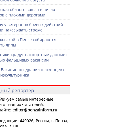
ская область вошла в число
ов с плохими дорогами
жу у ветеранов боевых действий
ли наказывать строже
ковской в Пензе собираются
ть липы
ики крадут паспортные данные с
ью фальшивых вакансий
 Васянин поздравил пензенцев с
изкультурника
ный репортер
ликуем самые интересные
и от наших читателей.
лайте:
editor
@penzainform.ru
едакции: 440026, Россия, г. Пенза,
ова, д.18Б.