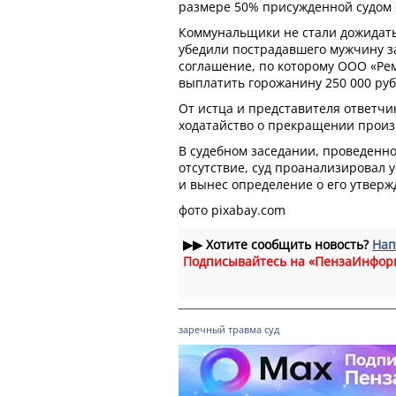
размере 50% присужденной судом
Коммунальщики не стали дожидать
убедили пострадавшего мужчину 
соглашение, по которому ООО «Ре
выплатить горожанину 250 000 руб
От истца и представителя ответч
ходатайство о прекращении произв
В судебном заседании, проведенно
отсутствие, суд проанализировал 
и вынес определение о его утверж
фото pixabay.com
▶▶
Хотите сообщить новость?
Нап
Подписывайтесь на «ПензаИнфор
заречный
травма
суд