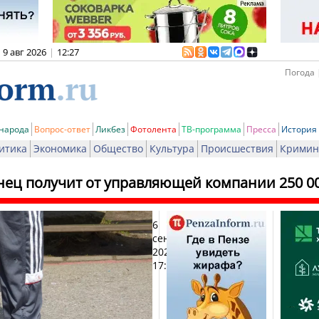
9 авг 2026
|
12:27
Погода 
 народа
Вопрос-ответ
Ликбез
Фотолента
ТВ-программа
Пресса
История
итика
Экономика
Общество
Культура
Происшествия
Кримин
нец получит от управляющей компании 250 00
6
Пе
сентября
2024,
17:36