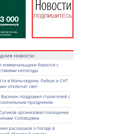
дние новости
е коммунальщики борются с
ствиями непогоды
уста в Маньчжурии, Райках и СНТ
и» отключат свет
 Васянин поздравил строителей с
ссиональным праздником
Супиков организовал посещение
иками Соловцовки
ики рассказали о погоде в
ской области 9 августа