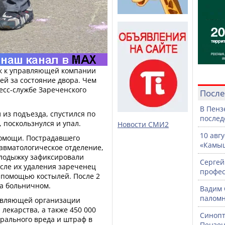
ск к управляющей компании
й за состояние двора. Чем
ресс-службе Зареченского
После
В Пенз
из подъезда, спустился по
послед
, поскользнулся и упал.
Новости СМИ2
10 авг
помощи. Пострадавшего
«Камыш
авматологическое отделение,
 лодыжку зафиксировали
Сергей
сле их удаления зареченец
профе
 помощью костылей. После 2
на больничном.
Вадим 
паломн
равляющей организации
лекарства, а также 450 000
Синопт
рального вреда и штраф в
Пензен