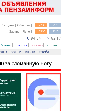
o
o
| Сегодня | Облачно |
+22
C
+21
C
o
o
Завтра | Ясно |
+23
C
+22
C
€
$
94.84 |
82.17
Афиша
Полезное
Гороскоп
Гостевая
ал
Спорт
Из жизни
Учеба
0 за сломанную ногу
чать