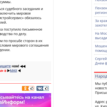
 суммы.
Пензен
ся судебного заседания и
регион
заключить мировое
мстройсервис» обязалось
За кра
лей.
захоте
ика поступило письменное
На Мос
одства по делу.
высади
м по просьбе сторон в их
условия мирового соглашения
Мошенн
дении.
помощ
Сергей
Днем ф
ишите
нам!
◀◀
м» в
▶️
MAX
◀️
Народ
Мы пуб
новост
Присы
Адрес р
ул. Кир