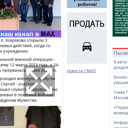
 Х. Хохрякова открыли 3
евых действий, когда-то
м учреждении.
После
альной военной операции -
8 авгу
ему 12 марта 2023 года, и 24-
дождли
 прервалась 27 мая 2024-го.
Новости СМИ2
Бизнес
проходил военную службу на
украше
 Сергей - участник
ошел служить добровольцем,
Глава 
воевал в пехотных войсках.
Москов
орденом Мужества.
«Терри
возвед
Информ
соцсет