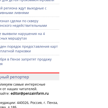
й региона ждут выходные с
сивными ливнями
изнал сделки по скверу
нского недействительными
е выявили нарушения на 4
сных маршрутах
ден порядок предоставления карт
сплатной парковки
ября в Пензе запретят продажу
ля
ный репортер
ликуем самые интересные
и от наших читателей.
лайте:
editor
@penzainform.ru
едакции: 440026, Россия, г. Пенза,
ова, д.18Б.