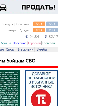
o
o
| Сегодня | Облачно |
+26
C
+25
C
o
o
Завтра | Дождь |
+20
C
+19
C
€
$
94.84 |
82.17
Афиша
Полезное
Гороскоп
Гостевая
ал
Спорт
Из жизни
Учеба
шим бойцам СВО
чать