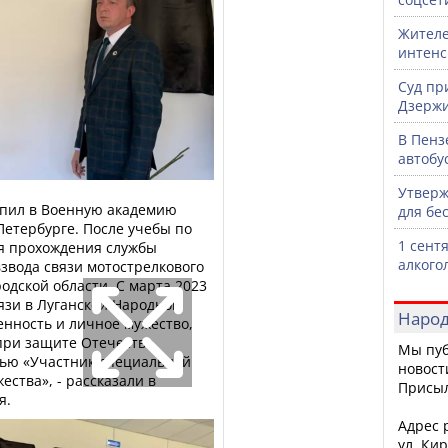
Жителе
интен
Суд пр
Дзержи
В Пенз
автобу
Утверж
упил в Военную академию
для бе
-Петербурге. После учебы по
1 сент
я прохождения службы
алкого
звода связи мотострелкового
одской области. С марта 2023
язи в Луганской Народной
Народ
енность и личное мужество,
при защите Отечества,
Мы пуб
лью «Участник специальной
новост
ства», - рассказали в
Присы
я.
Адрес р
ул. Кир