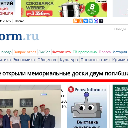
вг 2026
|
06:42
Погода 
 народа
Вопрос-ответ
Ликбез
Фотолента
ТВ-программа
Пресса
История
итика
Экономика
Общество
Культура
Происшествия
Кримин
е открыли мемориальные доски двум погиб
6
Пе
сентября
2024,
10:54