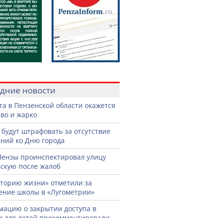
дние новости
ста в Пензенской области окажется
во и жарко
 будут штрафовать за отсутствие
ний ко Дню города
Пензы проинспектировал улицу
скую после жалоб
торию жизни» отметили за
ение школы в «Лугометрии»
ацию о закрытии доступа в
и для детей прокомментировали