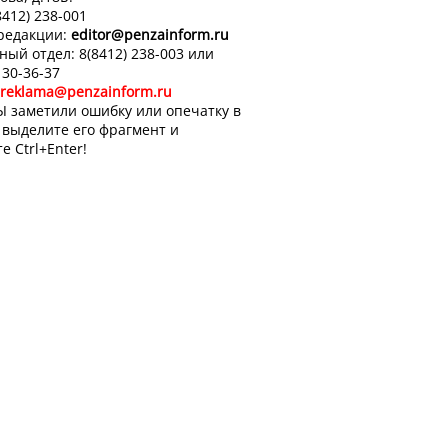
8412) 238-001
 редакции:
editor
@penzainform.ru
ный отдел: 8(8412) 238-003 или
 30-36-37
reklama@penzainform.ru
Ы заметили ошибку или опечатку в
, выделите его фрагмент и
е Ctrl+Enter!