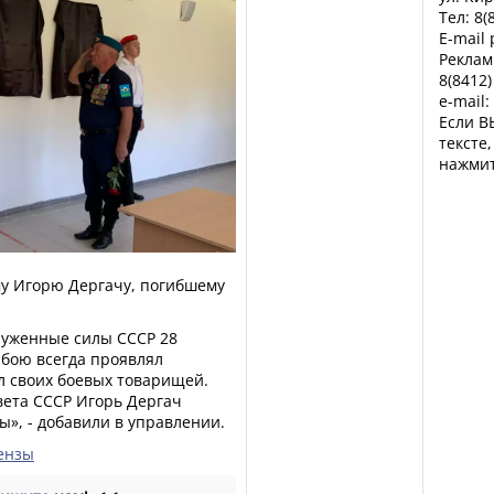
Тел: 8(
E-mail
Реклам
8(8412)
e-mail:
Если В
тексте
нажмит
му Игорю Дергачу, погибшему
руженные силы СССР 28
В бою всегда проявлял
л своих боевых товарищей.
вета СССР Игорь Дергач
», - добавили в управлении.
Пензы