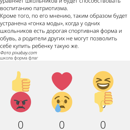
уравняет школьников и будет способствовать
воспитанию патриотизма.
Кроме того, по его мнению, таким образом будет
устранена «гонка моды», когда у одних
школьников есть дорогая спортивная форма и
обувь, а родители других не могут позволить
себе купить ребенку такую же.
фото pixabay.com
школа
форма
флаг
Палец
Лайк!
Дикий
вверх!
смех!
Агрессия!
Грусть :
Палец
0
0
0
(
вниз!
0
0
0