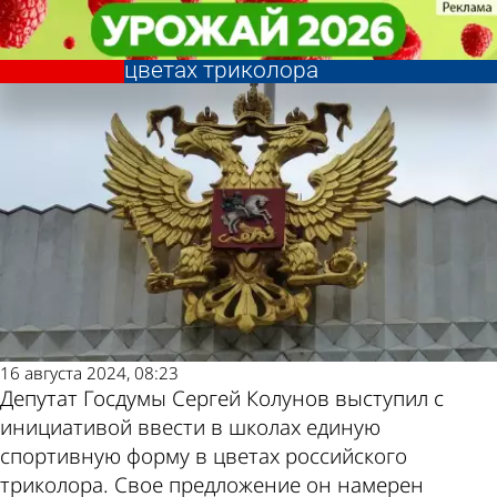
Общество
Общество
Для школьников предложили
Для школьников предложили
Другие новости по
Погода и курсы
ввести спортивную форму в
ввести спортивную форму в
цветах триколора
цветах триколора
теме
валют в Пензе
16 августа 2024, 08:23
Депутат Госдумы Сергей Колунов выступил с
инициативой ввести в школах единую
спортивную форму в цветах российского
триколора. Свое предложение он намерен