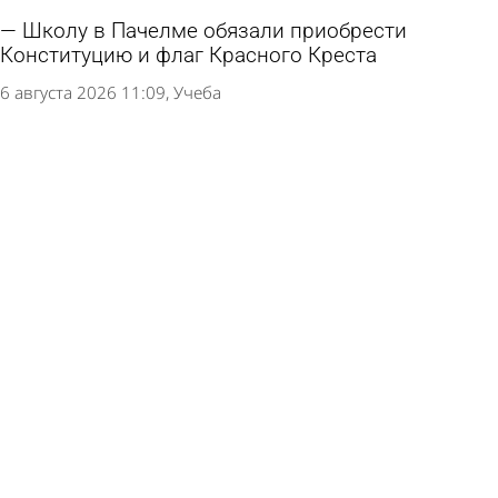
Школу в Пачелме обязали приобрести
Конституцию и флаг Красного Креста
6 августа 2026 11:09
Учеба
На Шуисте проведут благотворительную
вещевую ярмарку
5 августа 2026 19:01
Общество
В пензенские школы привезли новые учебники
по истории
4 августа 2026 15:45
Учеба
Подсчитано, на сколько подорожал
минимальный набор для школьника