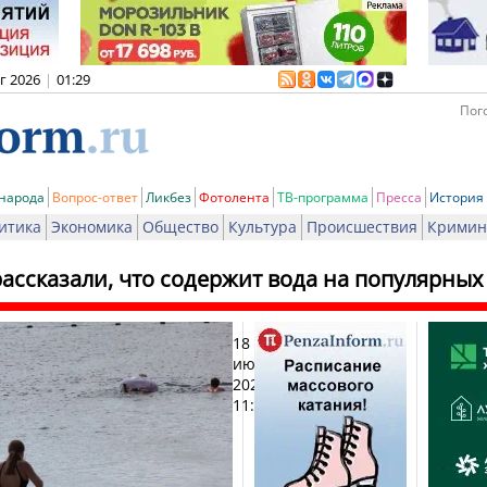
вг 2026
|
01:29
Пого
 народа
Вопрос-ответ
Ликбез
Фотолента
ТВ-программа
Пресса
История
итика
Экономика
Общество
Культура
Происшествия
Кримин
ассказали, что содержит вода на популярных
18
Печат
июля
2024,
11:29