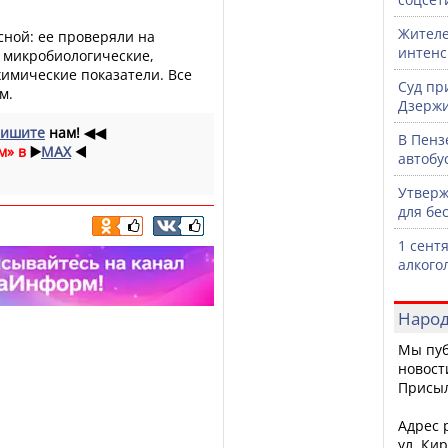
Жителе
сной: ее проверяли на
интен
 микробиологические,
имические показатели. Все
Суд пр
м.
Дзержи
ишите
нам!
◀◀
В Пенз
м» в
▶️
MAX
◀️
автобу
Утверж
для бе
1 сент
алкого
Народ
Мы пуб
новост
Присы
Адрес р
ул. Кир