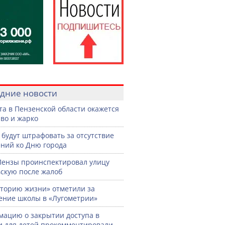
дние новости
ста в Пензенской области окажется
во и жарко
 будут штрафовать за отсутствие
ний ко Дню города
Пензы проинспектировал улицу
скую после жалоб
торию жизни» отметили за
ение школы в «Лугометрии»
ацию о закрытии доступа в
и для детей прокомментировали