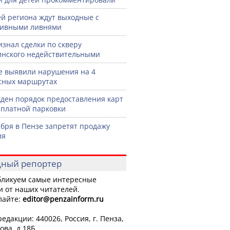
й региона ждут выходные с
сивными ливнями
изнал сделки по скверу
нского недействительными
е выявили нарушения на 4
сных маршрутах
ден порядок предоставления карт
сплатной парковки
ября в Пензе запретят продажу
ля
ный репортер
ликуем самые интересные
и от наших читателей.
лайте:
editor
@penzainform.ru
едакции: 440026, Россия, г. Пенза,
ова, д.18Б.