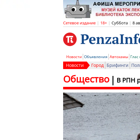
Сетевое издание
|
18+
|
Суббота
|
8 а
Новости
Объявления
Автохамы
Глас
Новости
Город
Брифинги
Пол
Общество
В РПН р