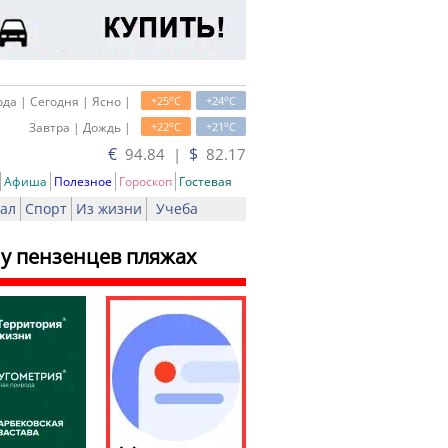
o
o
да | Сегодня | Ясно |
+25
C
+24
C
o
o
Завтра | Дождь |
+22
C
+21
C
€
$
94.84 |
82.17
Афиша
Полезное
Гороскоп
Гостевая
ал
Спорт
Из жизни
Учеба
 у пензенцев пляжах
ь