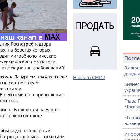
ения Роспотребнадзора
ах, на берегах которых
одят микробиологические
После
о-химические показатели,
й инфекционных заболеваний.
8 авгу
дождли
ском и Лазурном пляжах в селе
Новости СМИ2
 не соответствует
Бизнес
ическим и
украше
 В ней отмечено превышение
рококков.
Глава 
Москов
айоне Барковка и на улице
энтерококков также
«Терри
возвед
пробы воды на холерный
Информ
 отрицательные», - отметили
соцсет