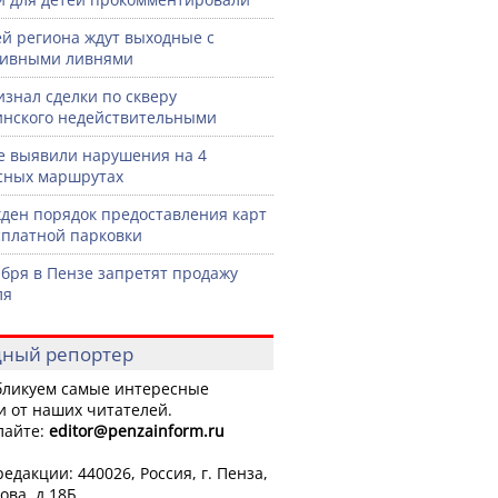
й региона ждут выходные с
сивными ливнями
изнал сделки по скверу
нского недействительными
е выявили нарушения на 4
сных маршрутах
ден порядок предоставления карт
сплатной парковки
ября в Пензе запретят продажу
ля
ный репортер
ликуем самые интересные
и от наших читателей.
лайте:
editor
@penzainform.ru
едакции: 440026, Россия, г. Пенза,
ова, д.18Б.