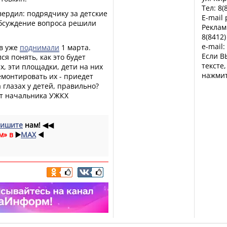
Тел: 8(
вердил: подрядчику за детские
E-mail
обсуждение вопроса решили
Реклам
8(8412)
e-mail:
в уже
поднимали
1 марта.
Если В
я понять, как это будет
тексте
ах, эти площадки, дети на них
нажмит
монтировать их - приедет
 глазах у детей, правильно?
 от начальника УЖКХ
ишите
нам!
◀◀
м» в
▶️
MAX
◀️