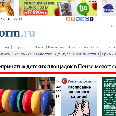
вг 2026
|
22:30
Пого
 народа
Вопрос-ответ
Ликбез
Фотолента
ТВ-программа
Пресса
История
итика
Экономика
Общество
Культура
Происшествия
Кримин
принятых детских площадок в Пензе может со
31
Печат
мая
2024,
15:19