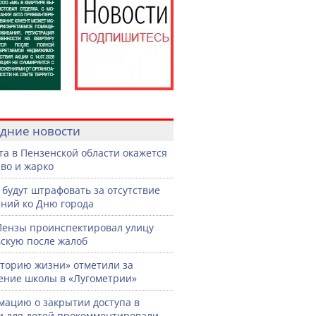
дние новости
ста в Пензенской области окажется
во и жарко
 будут штрафовать за отсутствие
ний ко Дню города
Пензы проинспектировал улицу
скую после жалоб
торию жизни» отметили за
ение школы в «Лугометрии»
ацию о закрытии доступа в
и для детей прокомментировали