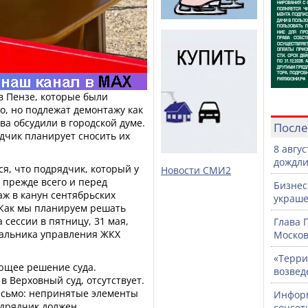
в Пензе, которые были
о, но подлежат демонтажу как
а обсудили в городской думе.
После
дчик планирует сносить их
8 авгу
дождли
я, что подрядчик, который у
Новости СМИ2
 прежде всего и перед
Бизнес
ж в канун сентябрьских
украше
 Как мы планируем решать
 сессии в пятницу, 31 мая,
Глава 
ачальника управления ЖКХ
Москов
«Терри
ующее решение суда.
возвед
 Верховный суд, отсутствует.
исьмо: непринятые элементы
Информ
одрядчик должен
соцсет