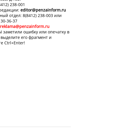
8412) 238-001
 редакции:
editor
@penzainform.ru
ный отдел: 8(8412) 238-003 или
 30-36-37
reklama@penzainform.ru
Ы заметили ошибку или опечатку в
, выделите его фрагмент и
е Ctrl+Enter!