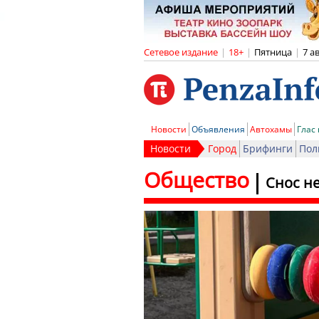
Сетевое издание
|
18+
|
Пятница
|
7 а
Новости
Объявления
Автохамы
Глас
Новости
Город
Брифинги
Пол
Общество
Снос не