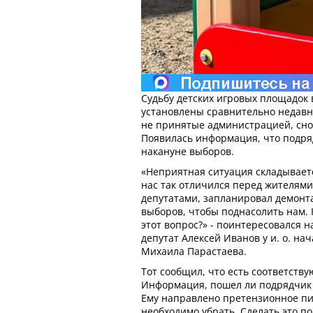
Судьбу детских игровых площадок 
установлены сравнительно недавн
не принятые администрацией, снов
Появилась информация, что подря
накануне выборов.
«Неприятная ситуация складываетс
нас так отличился перед жителями
депутатами, запланировал демонта
выборов, чтобы поднасолить нам.
этот вопрос?» - поинтересовался на
депутат Алексей Иванов у и. о. н
Михаила Парастаева.
Тот сообщил, что есть соответств
Информация, пошел ли подрядчик в
Ему направлено претензионное п
необходимо убрать. Сделать это п