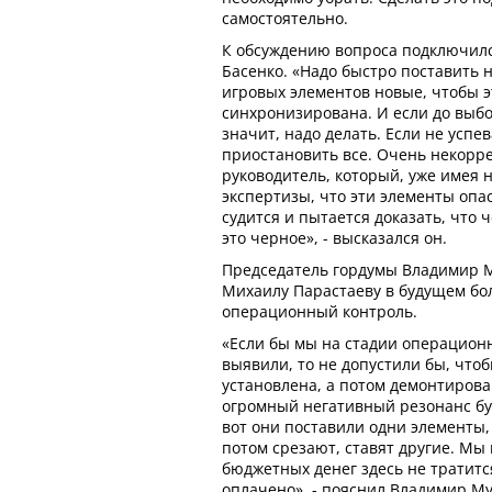
самостоятельно.
К обсуждению вопроса подключилс
Басенко. «Надо быстро поставить 
игровых элементов новые, чтобы э
синхронизирована. И если до выбо
значит, надо делать. Если не успев
приостановить все. Очень некорре
руководитель, который, уже имея 
экспертизы, что эти элементы опас
судится и пытается доказать, что че
это черное», - высказался он.
Председатель гордумы Владимир 
Михаилу Парастаеву в будущем бо
операционный контроль.
«Если бы мы на стадии операционн
выявили, то не допустили бы, что
установлена, а потом демонтирова
огромный негативный резонанс буд
вот они поставили одни элементы,
потом срезают, ставят другие. Мы
бюджетных денег здесь не тратится
оплачено», - пояснил Владимир Му