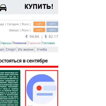
o
o
да | Сегодня | Ясно |
+26
C
+25
C
o
o
Завтра | Ясно |
+33
C
+32
C
€
$
94.84 |
82.17
Афиша
Полезное
Гороскоп
Гостевая
ал
Спорт
Из жизни
Учеба
стояться в сентябре
ь