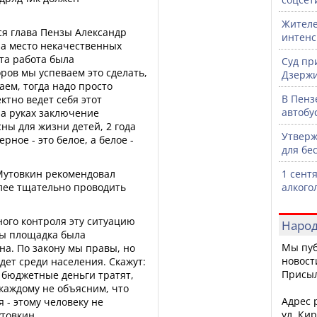
Жителе
я глава Пензы Александр
интен
на место некачественных
та работа была
Суд пр
ров мы успеваем это сделать,
Дзержи
аем, тогда надо просто
В Пенз
ктно ведет себя этот
автобу
на руках заключение
ны для жизни детей, 2 года
Утверж
рное - это белое, а белое -
для бе
Мутовкин рекомендовал
1 сент
лее тщательно проводить
алкого
ого контроля эту ситуацию
Народ
бы площадка была
Мы пуб
на. По закону мы правы, но
новост
ет среди населения. Скажут:
Присы
 бюджетные деньги тратят,
 каждому не объясним, что
Адрес р
 - этому человеку не
ул. Кир
товкин.