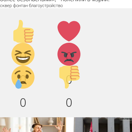
сквер
фонтан
благоустройство
Палец
Лайк!
вверх!
Дикий
Агрессия!
0
0
смех!
Грусть :(
Палец
0
0
вниз!
0
0