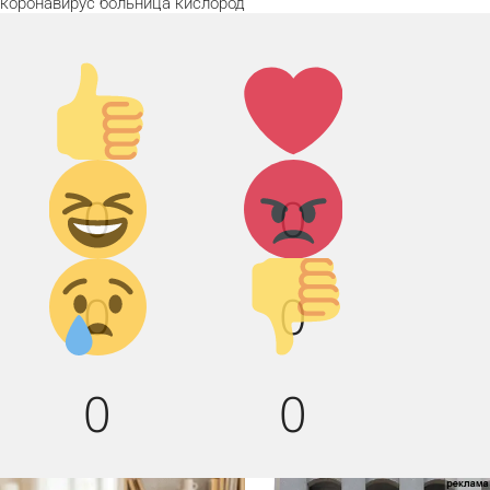
коронавирус
больница
кислород
Палец
Лайк!
вверх!
Дикий
Агрессия!
0
0
смех!
Грусть :(
Палец
0
0
вниз!
0
0