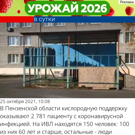
Общество
Общество
В Пензенской области расходуют
В Пензенской области расходуют
16 тонн медицинского кислорода
16 тонн медицинского кислорода
Другие
Погода и
в сутки
в сутки
новости по
курсы валют в
теме
Пензе
25 октября 2021, 10:08
В Пензенской области кислородную поддержку
оказывают 2 781 пациенту с коронавирусной
инфекцией. На ИВЛ находятся 150 человек: 100
из них 60 лет и старше, остальные - люди