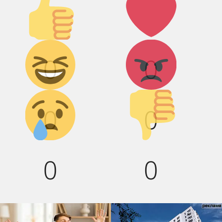
вверх!
Дикий
Агрессия!
0
0
смех!
Грусть :(
Палец
0
0
вниз!
0
0