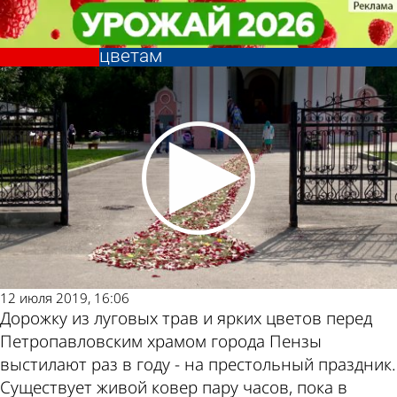
Общество
Общество
Пензенцы отметили день Петра и
Пензенцы отметили день Петра и
Павла службой и хождением по
Павла службой и хождением по
Другие
Погода и
цветам
цветам
новости по
курсы валют
теме
в Пензе
12 июля 2019, 16:06
Дорожку из луговых трав и ярких цветов перед
Петропавловским храмом города Пензы
выстилают раз в году - на престольный праздник.
Существует живой ковер пару часов, пока в