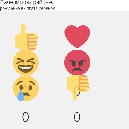
Пачелмском районе.
рождение
выплата
ребенок
Палец
Лайк!
вверх!
Дикий
Агрессия!
0
0
смех!
Грусть :(
Палец
0
0
вниз!
0
0