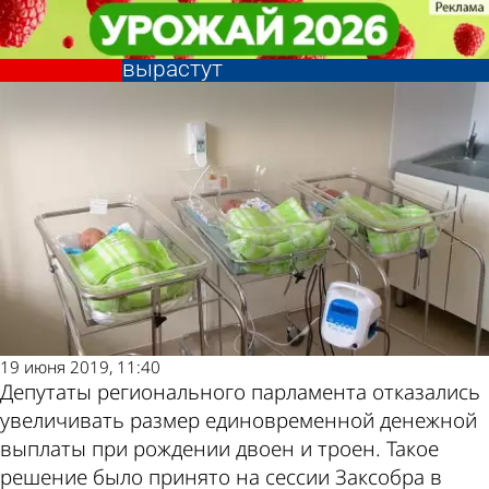
Общество
Общество
В Пензенской области выплаты
В Пензенской области выплаты
при рождении двоен и троен не
при рождении двоен и троен не
Другие
Погода и
вырастут
вырастут
новости по
курсы валют в
теме
Пензе
19 июня 2019, 11:40
Депутаты регионального парламента отказались
увеличивать размер единовременной денежной
выплаты при рождении двоен и троен. Такое
решение было принято на сессии Заксобра в