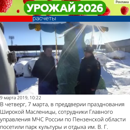
Общество
Общество
В местах сжигания чучел Зимы в
В местах сжигания чучел Зимы в
Другие новости по
Погода и курсы
Пензе будут дежурить пожарные
Пензе будут дежурить пожарные
расчеты
расчеты
теме
валют в Пензе
9 марта 2019, 10:22
В четверг, 7 марта, в преддверии празднования
Широкой Масленицы, сотрудники Главного
управления МЧС России по Пензенской области
посетили парк культуры и отдыха им. В. Г.