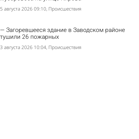
5 августа 2026 09:10
Происшествия
Загоревшееся здание в Заводском районе
тушили 26 пожарных
3 августа 2026 10:04
Происшествия
При пожаре на проспекте Победы в Пензе
пострадала женщина
1 августа 2026 08:50
Происшествия
В многоэтажке на ул. Ладожской из-за газа
сгорела кухня
31 июля 2026 09:47
Происшествия