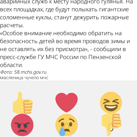
аварийных служб к месту народного гулянья. На
всех площадках, где будут полыхать гигантские
соломенные куклы, станут дежурить пожарные
расчеты.
«Особое внимание необходимо обратить на
безопасность детей во время проводов зимы и
не оставлять их без присмотра», - сообщили в
пресс-службе ГУ МЧС России по Пензенской
области.
фото: 58.mchs.gov.ru
масленица
чучело
мчс
Палец
Лайк!
Дикий
вверх!
смех!
Агрессия!
Грусть :
Палец
0
0
0
(
вниз!