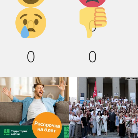
Грусть :(
Палец
0
0
вниз!
0
0