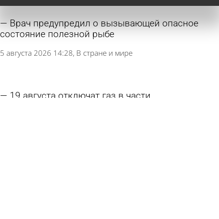
Врач предупредил о вызывающей опасное
состояние полезной рыбе
5 августа 2026 14:28
В стране и мире
19 августа отключат газ в части
Колышлейского и Сердобского районов
4 августа 2026 12:01
Общество
Желудок российской школьницы разъело до
дыр из-за родителей
31 июля 2026 17:27
В стране и мире