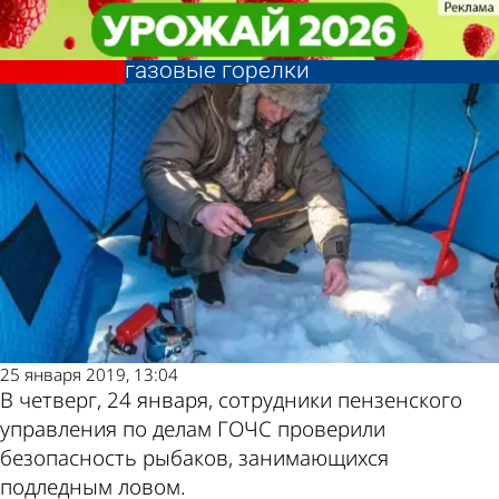
Общество
Общество
Пензенские рыбаки рискуют
Пензенские рыбаки рискуют
жизнью, используя в палатках
жизнью, используя в палатках
Другие
Погода и
газовые горелки
газовые горелки
новости по
курсы валют
теме
в Пензе
25 января 2019, 13:04
В четверг, 24 января, сотрудники пензенского
управления по делам ГОЧС проверили
безопасность рыбаков, занимающихся
подледным ловом.