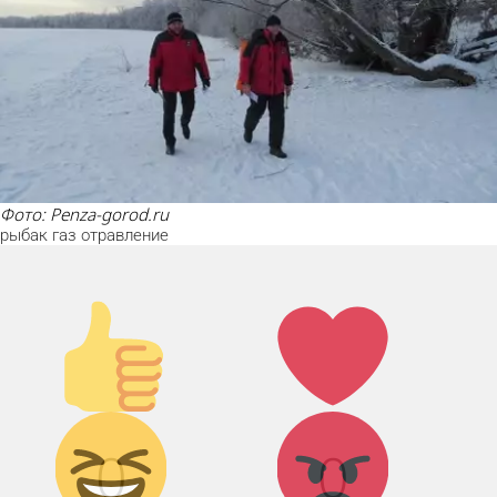
фото: Penza-gorod.ru
рыбак
газ
отравление
Палец
Лайк!
вверх!
Дикий
Агрессия!
0
0
смех!