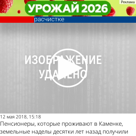
Общество
Общество
Участок реки Атмис в Каменском
Участок реки Атмис в Каменском
районе остро нуждается в
районе остро нуждается в
Другие новости
Погода и курсы
расчистке
расчистке
по теме
валют в Пензе
12 мая 2018, 15:18
Пенсионеры, которые проживают в Каменке,
земельные наделы десятки лет назад получили