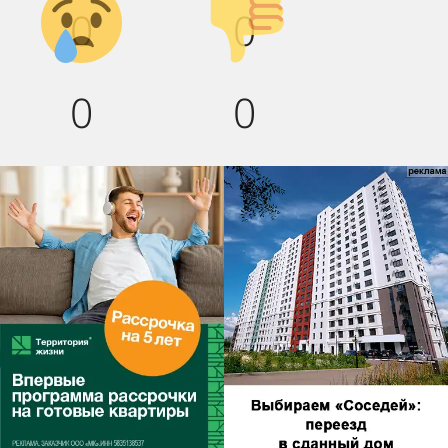
0
0
вниз!
0
0