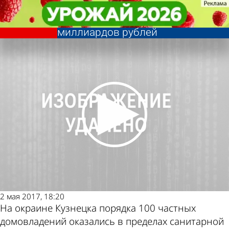
Общество
Общество
Перенос нефтяной трубы от
Перенос нефтяной трубы от
Другие новости
Погода и курсы
Кузнецка обойдется в пять
Кузнецка обойдется в пять
миллиардов рублей
миллиардов рублей
по теме
валют в Пензе
2 мая 2017, 18:20
На окраине Кузнецка порядка 100 частных
домовладений оказались в пределах санитарной