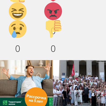
Дикий
Агрессия!
0
0
смех!
Грусть :(
Палец
0
0
вниз!
0
0