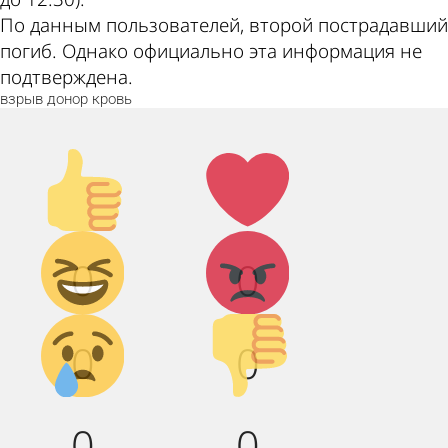
По данным пользователей, второй пострадавший
погиб. Однако официально эта информация не
подтверждена.
взрыв
донор
кровь
Палец
Лайк!
вверх!
Дикий
Агрессия!
0
0
смех!
Грусть :(
Палец
0
0
вниз!
0
0