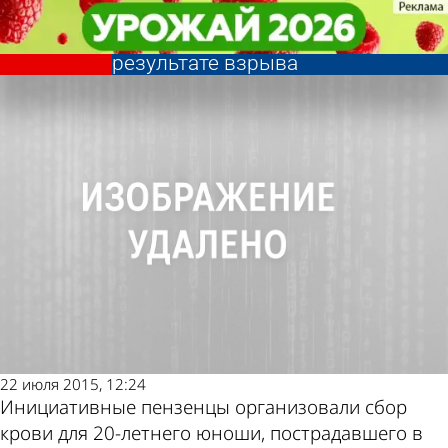
Общество
Общество
Волонтеры организовали сбор
Волонтеры организовали сбор
крови для пострадавшего в
крови для пострадавшего в
Другие новости
Погода и курсы
результате взрыва
результате взрыва
по теме
валют в Пензе
22 июля 2015, 12:24
Инициативные пензенцы организовали сбор
крови для 20-летнего юноши, пострадавшего в