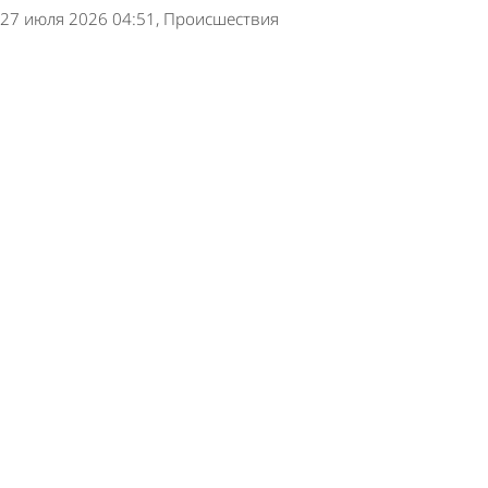
27 июля 2026 04:51
Происшествия
В Пензе восстановили почти все дома,
пострадавшие при атаке БПЛА
7 июля 2026 14:51
Общество
Следком устанавливает обстоятельства атаки
БПЛА на Пензу
2 июля 2026 11:55
Происшествия
В Пензе взрывной волной выбило стекла в 2
многоквартирных домах
1 июля 2026 14:50
Происшествия