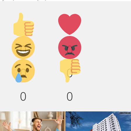
Палец
Лайк!
вверх!
Дикий
Агрессия!
0
0
смех!
Грусть :(
Палец
0
0
вниз!
0
0