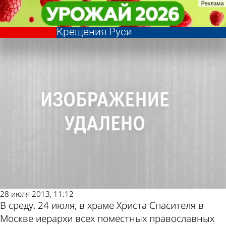
Религия
Религия
Епископ Серафим участвовал в
Епископ Серафим участвовал в
московской службе в честь
московской службе в честь
Другие новости
Погода и курсы
Крещения Руси
Крещения Руси
по теме
валют в Пензе
28 июля 2013, 11:12
В среду, 24 июля, в храме Христа Спасителя в
Москве иерархи всех поместных православных