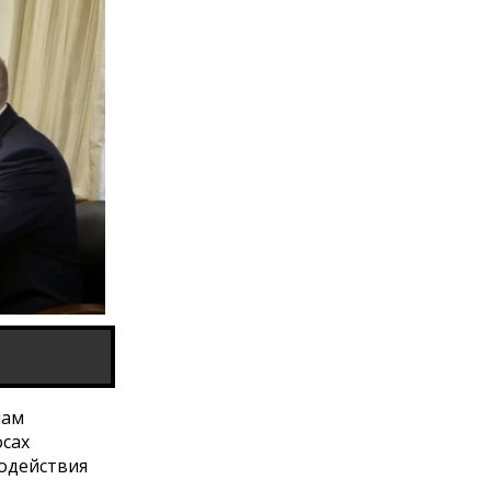
лам
осах
одействия