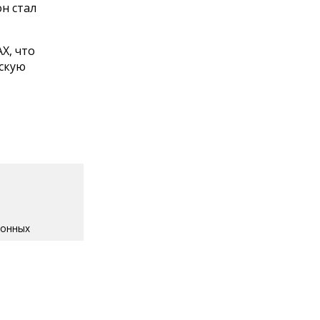
н стал
Х, что
скую
ионных
Информ».