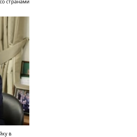
со странами
йку в