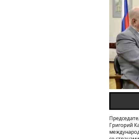
Председате
Григорий К
международ
со странам