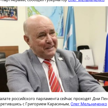
алате российского парламента сейчас проходят Дни Пе
стретившись с Григорием Карасиным,
Олег Мельниченко