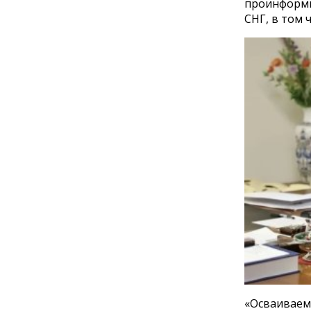
проинформи
СНГ, в том 
«Осваиваем