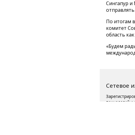
Сингапур и
отправлять 
По итогам 
комитет Со
область как
«Будем рад
международн
Сетевое 
Зарегистриро
технологий и
Свидетельств
Главный реда
Телефон редак
Для читателей