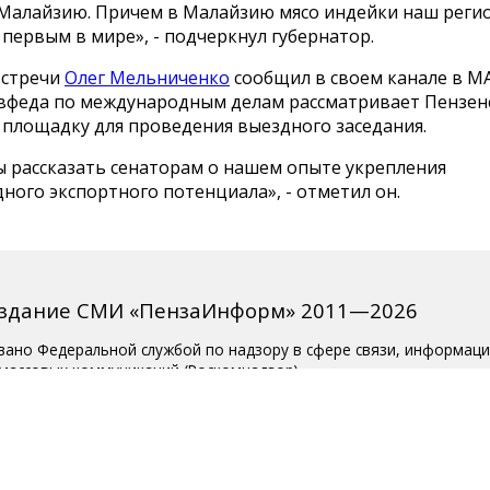
 Малайзию. Причем в Малайзию мясо индейки наш регио
первым в мире», - подчеркнул губернатор.
встречи
Олег Мельниченко
сообщил в своем канале в МА
вфеда по международным делам рассматривает Пензен
 площадку для проведения выездного заседания.
ы рассказать сенаторам о нашем опыте укрепления
ого экспортного потенциала», - отметил он.
издание СМИ «ПензаИнформ» 2011—2026
вано Федеральной службой по надзору в сфере связи, информац
 массовых коммуникаций (Роскомнадзор).
о ЭЛ № ФС 77-77315 от 10.12.2019 года. Учредитель ООО «Пенза
ктор — Белова С.Д.
ции 8 (8412) 238-001, e-mail: editor@penzainform.ru
 старше 18 лет.