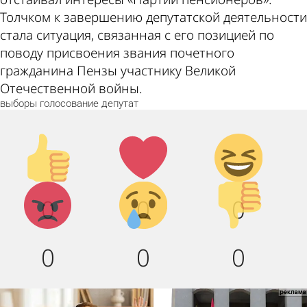
Толчком к завершению депутатской деятельности
стала ситуация, связанная с его позицией по
поводу присвоения звания почетного
гражданина Пензы участнику Великой
Отечественной войны.
выборы
голосование
депутат
Палец
Лайк!
Дикий
вверх!
смех!
Агрессия!
Грусть :
Палец
0
0
0
(
вниз!
0
0
0