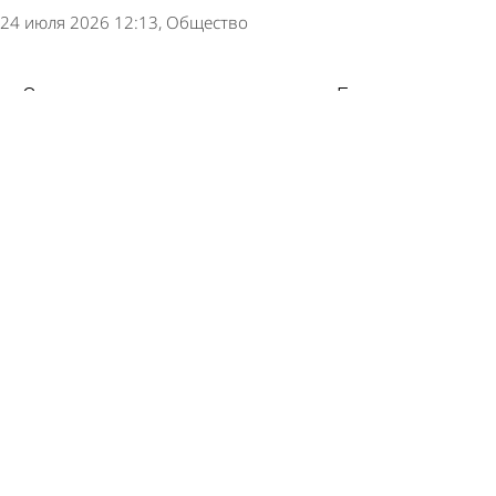
24 июля 2026 12:13
Общество
Списки кандидатов в депутаты Госдумы от
региона расширились
21 июля 2026 10:04
Политика
Кандидаты в депутаты Госдумы подали
документы в пензенский избирком
16 июля 2026 15:58
Политика
Вадим Супиков посодействовал ремонту
дороги к кадетской школе
15 июля 2026 12:56
Общество