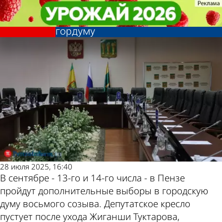
Политика
Политика
5 партий выдвинули кандидатов
5 партий выдвинули кандидатов
Другие новости по
Погода и курсы
на допвыборы в Пензенскую
на допвыборы в Пензенскую
гордуму
гордуму
теме
валют в Пензе
28 июля 2025, 16:40
В сентябре - 13-го и 14-го числа - в Пензе
пройдут дополнительные выборы в городскую
думу восьмого созыва. Депутатское кресло
пустует после ухода Жиганши Туктарова,