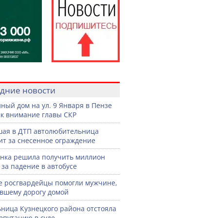
дние новости
ный дом на ул. 9 Января в Пензе
к внимание главы СКР
ая в ДТП автолюбительница
ит за снесенное ограждение
нка решила получить миллион
 за падение в автобусе
е росгвардейцы помогли мужчине,
вшему дорогу домой
ница Кузнецкого района отстояла
епутацию в суде