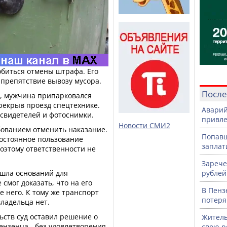
обиться отмены штрафа. Его
 препятствие вывозу мусора.
После
у, мужчина припарковался
рекрыв проезд спецтехнике.
Аварий
свидетелей и фотоснимки.
привле
Новости СМИ2
бованием отменить наказание.
Попавш
постоянное пользование
заплат
поэтому ответственности не
Зарече
шла оснований для
рублей
 смог доказать, что на его
В Пенз
е него. К тому же транспорт
потеря
владельца нет.
ьств суд оставил решение о
Житель
ензенца - без удовлетворения,
свою р