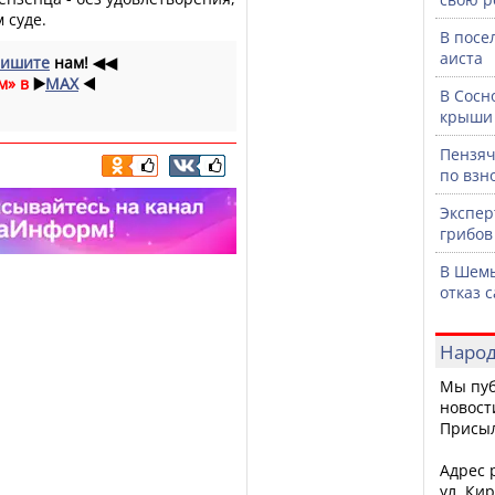
 суде.
В посе
аиста
ишите
нам!
◀◀
м» в
▶️
MAX
◀️
В Сосн
крыши 
Пензяч
по взн
Экспер
грибов
В Шемы
отказ 
Народ
Мы пуб
новост
Присы
Адрес р
ул. Кир