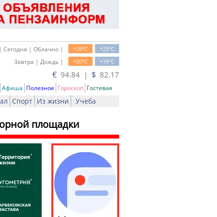
o
o
| Сегодня | Облачно |
+26
C
+25
C
o
o
Завтра | Дождь |
+20
C
+19
C
€
$
94.84 |
82.17
Афиша
Полезное
Гороскоп
Гостевая
ал
Спорт
Из жизни
Учеба
усорной площадки
ь