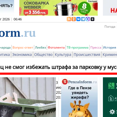
вг 2026
|
06:46
Погода 
 народа
Вопрос-ответ
Ликбез
Фотолента
ТВ-программа
Пресса
История
итика
Экономика
Общество
Культура
Происшествия
Кримин
ц не смог избежать штрафа за парковку у м
3
Печат
июня
2026,
20:25