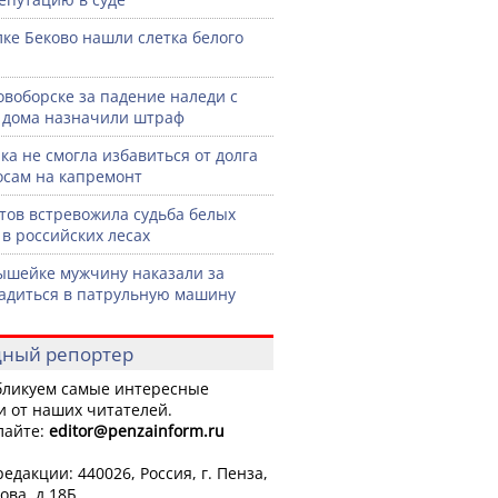
лке Беково нашли слетка белого
овоборске за падение наледи с
дома назначили штраф
ка не смогла избавиться от долга
осам на капремонт
тов встревожила судьба белых
 в российских лесах
шейке мужчину наказали за
садиться в патрульную машину
ный репортер
ликуем самые интересные
и от наших читателей.
лайте:
editor
@penzainform.ru
едакции: 440026, Россия, г. Пенза,
ова, д.18Б.