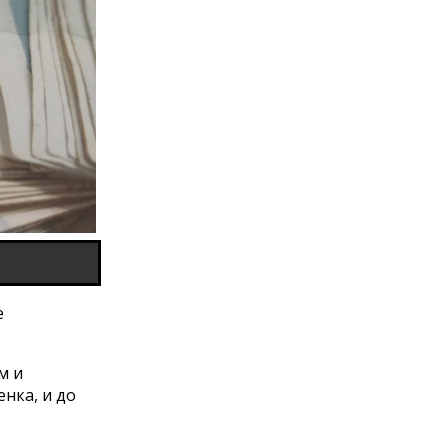
е
м и
нка, и до