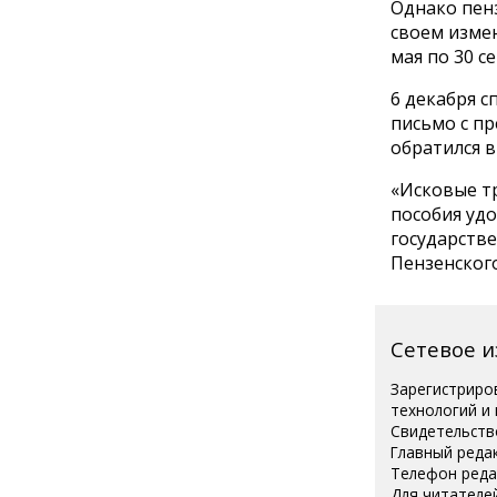
Однако пен
своем изме
мая по 30 с
6 декабря 
письмо с п
обратился в 
«Исковые т
пособия удо
государстве
Пензенского
Сетевое 
Зарегистриро
технологий и
Свидетельств
Главный реда
Телефон редак
Для читателей