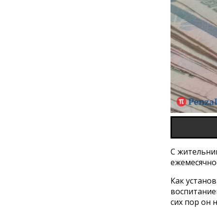
С жительни
ежемесячное
Как установ
воспитанием
сих пор он 