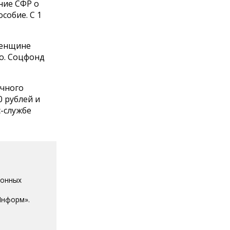
ние СФР о
собие. С 1
женщине
о. Соцфонд
ячного
0 рублей и
с-службе
ионных
Информ».