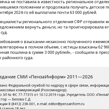
зячка не поставила в известность региональное отделе
нившемся положении и продолжала получать детское по
ентября 2024-го ей выплатили почти 63 000 рублей.
специалисты регионального отделения СФР отправили 
редложением вернуть деньги, но та проигнорировала ег
суд.
ребования о взыскании незаконно полученного ежемес
влетворены в полном объеме, с истицы взысканы 62 96
нная пошлина в сумме 3 000 рублей», - сообщили в прес
 районного суда.
издание СМИ «ПензаИнформ» 2011—2026
вано Федеральной службой по надзору в сфере связи, информац
 массовых коммуникаций (Роскомнадзор).
о ЭЛ № ФС 77-77315 от 10.12.2019 года. Учредитель ООО «Пенза
ктор — Белова С.Д.
ции 8 (8412) 238-001, e-mail: editor@penzainform.ru
 старше 18 лет.