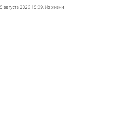
5 августа 2026 15:09
Из жизни
В Пензе продлили схему движения маршруток
№ 1
4 августа 2026 10:41
Общество
В Пензе перевозчика с маршрута № 18
накажут за нарушение расписания
3 августа 2026 18:02
Общество
В России изменятся правила перевозки
багажа и животных в такси
2 августа 2026 10:51
Общество