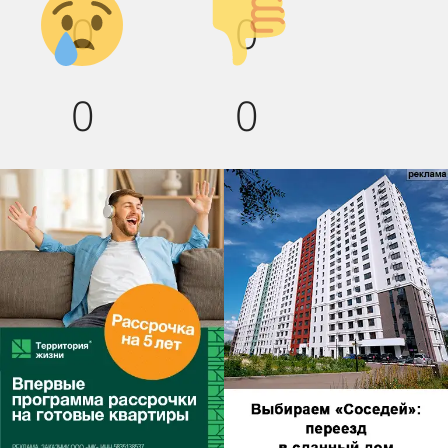
0
0
вниз!
0
0