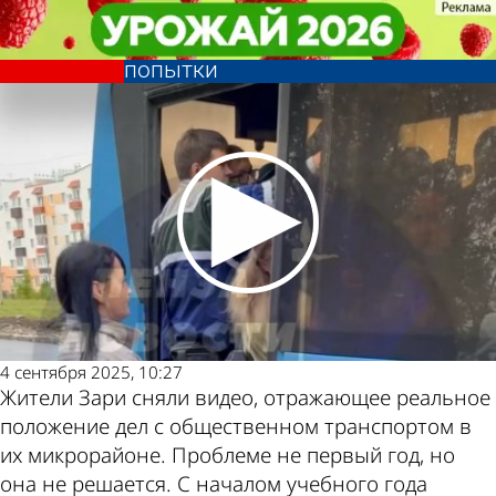
Из жизни
Из жизни
Жители Зари не могут сесть в
Жители Зари не могут сесть в
транспорт даже со второй
транспорт даже со второй
Другие новости
Погода и курсы
попытки
попытки
по теме
валют в Пензе
4 сентября 2025, 10:27
Жители Зари сняли видео, отражающее реальное
положение дел с общественном транспортом в
их микрорайоне. Проблеме не первый год, но
она не решается. С началом учебного года