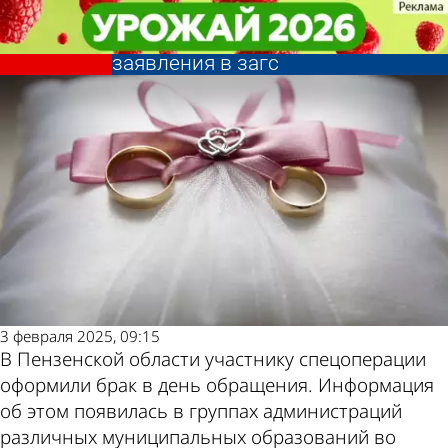
Из жизни
Из жизни
В Пензенской области участника
В Пензенской области участника
Другие новости по
Погода и курсы
СВО женили в день подачи
СВО женили в день подачи
заявления в загс
заявления в загс
теме
валют в Пензе
3 февраля 2025, 09:15
В Пензенской области участнику спецоперации
оформили брак в день обращения. Информация
об этом появилась в группах администраций
различных муниципальных образований во