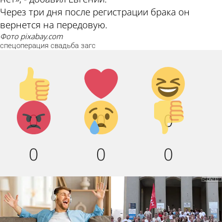
Через три дня после регистрации брака он
вернется на передовую.
фото pixabay.com
спецоперация
свадьба
загс
Палец
Лайк!
Дикий
вверх!
смех!
Агрессия!
Грусть
Палец
0
0
0
:(
вниз!
0
0
0