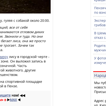
Пензяч
по взн
 гуляя с собакой около 20:00.
Экспер
грибов
ций, все от себя
 занимаются отловом диких
В Шемы
я. Звонили и туда. Но они
отказ 
 бегает лиса, она же просто
е трогает. Зачем так
Родите
а.
мужчин
амеру
лису в городской черте -
У фото
 зоне. Он выложил запись в
измуче
нозначной. Часть
ой животного, другие
бешенством.
Народ
на спортивной площадке
Мы пуб
ой в Пензе.
новост
Присы
ишите
нам!
◀◀
м» в
▶️
MAX
◀️
Адрес р
ул. Кир