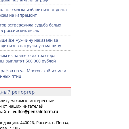
ка не смогла избавиться от долга
осам на капремонт
тов встревожила судьба белых
 в российских лесах
шейке мужчину наказали за
садиться в патрульную машину
лям выпавшего из трактора
ы выплатят 500 000 рублей
графов на ул. Московской изъяли
нных птиц
ный репортер
ликуем самые интересные
и от наших читателей.
лайте:
editor
@penzainform.ru
едакции: 440026, Россия, г. Пенза,
ова, д.18Б.