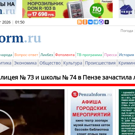
г 2026
|
01:50
Погода 
 народа
Вопрос-ответ
Ликбез
Фотолента
ТВ-программа
Пресса
История
итика
Экономика
Общество
Культура
Происшествия
Кримин
 лицея № 73 и школы № 74 в Пензе зачастила 