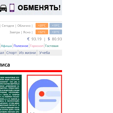
o
o
| Сегодня | Облачно |
+20
C
+19
C
o
o
Завтра | Ясно |
+32
C
+31
C
€
$
93.19 |
80.93
Афиша
Полезное
Гороскоп
Гостевая
ал
Спорт
Из жизни
Учеба
лиса