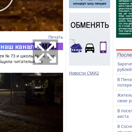
Печать
После
ея № 73 и школы № 74, уже
общила читательница
Зарече
рублей
Новости СМИ2
В Пенз
потеря
Житель
свою р
В посе
аиста
В Сосн
крыши 