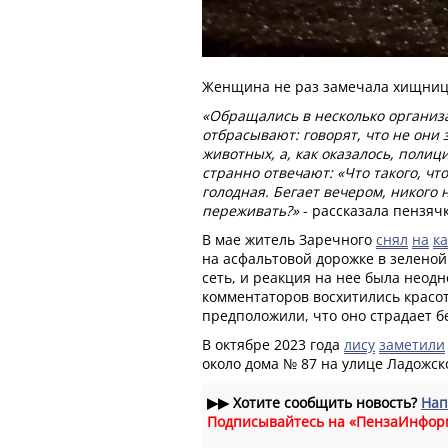
Женщина не раз замечала хищницу,
«Обращались в несколько организа
отбрасывают: говорят, что не они
животных, а, как оказалось, полици
странно отвечают: «Что такого, что
голодная. Бегает вечером, никого н
переживать?»
- рассказала пензячк
В мае житель Заречного
снял
на
к
на асфальтовой дорожке в зеленой
сеть, и реакция на нее была неод
комментаторов восхитились красот
предположили, что оно страдает 
В октябре 2023 года
лису
заметили
около дома № 87 на улице Ладожск
▶▶
Хотите сообщить новость?
Нап
Подписывайтесь на «ПензаИнфор