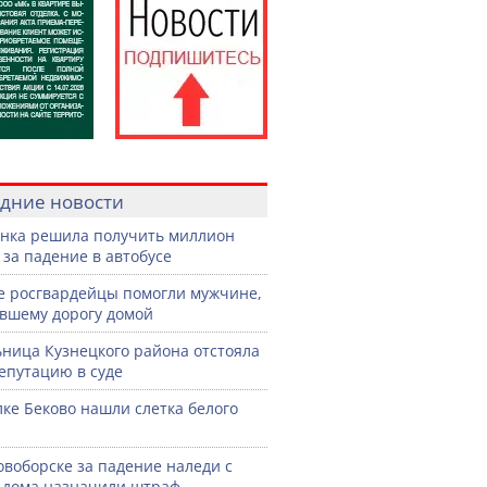
дние новости
нка решила получить миллион
 за падение в автобусе
е росгвардейцы помогли мужчине,
вшему дорогу домой
ница Кузнецкого района отстояла
епутацию в суде
лке Беково нашли слетка белого
овоборске за падение наледи с
дома назначили штраф