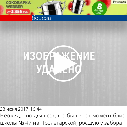
Из жизни
У забора школы № 47 в
безветренную погоду рухнула
береза
Из жизни
У забора школы № 47 в
безветренную погоду рухнула
Другие новости
Погода и курсы
береза
по теме
валют в Пензе
28 июня 2017, 16:44
Неожиданно для всех, кто был в тот момент близ
школы № 47 на Пролетарской, росшую у забора