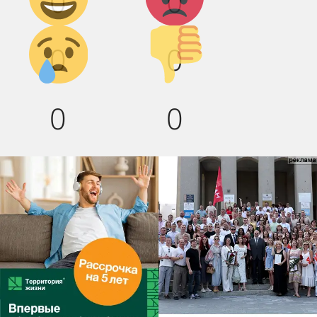
0
0
Грусть :(
Палец
0
0
вниз!
0
0